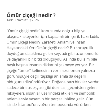
nedir
?
Ömür çiçeği nedir ?
Tarih: Temmuz 19, 2026
“Ömür çiçeği nedir” konusunda doğru bilgiye
ulaşmak isteyenler için kapsamlı bir içerik hazırladık.
Ömür Çiçeği Nedir? Zarafeti, Anlamı ve İnsan
Hayatındaki Yeri Ömür çiçeği nedir? Bu soruyu ilk
duyduğumda aklıma gelen şey, adı gibi uzun ömürlü
ve dayanıklı bir bitki olduğuydu. Aslında bu isim bile
başlı başına insanın dikkatini çekmeye yetiyor. Bir
çiçeğe “ömür” kelimesinin verilmesi, onun yalnızca
görünüşüyle değil, taşıdığı anlamla da değerli
olduğunu düşündürüyor. Doğada bazı bitkiler vardır;
sadece bir süs eşyası gibi durmaz, geçmişten gelen
hikâyeleri, insanlar üzerindeki etkileri ve sembolik
anlamlarıyla yaşamın bir parçası hâline gelir. Gün
içinde İstanbul’un yoğun temposunda yürürken,