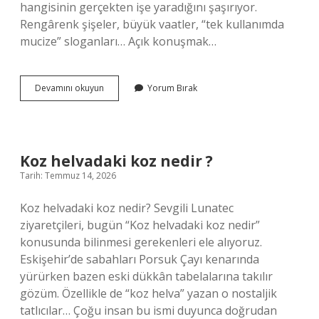
hangisinin gerçekten işe yaradığını şaşırıyor.
Rengârenk şişeler, büyük vaatler, “tek kullanımda
mucize” sloganları… Açık konuşmak…
Tıkalı
Devamını okuyun
Yorum Bırak
boruları
ne
açar
?
Koz helvadaki koz nedir ?
Tarih: Temmuz 14, 2026
Koz helvadaki koz nedir? Sevgili Lunatec
ziyaretçileri, bugün “Koz helvadaki koz nedir”
konusunda bilinmesi gerekenleri ele alıyoruz.
Eskişehir’de sabahları Porsuk Çayı kenarında
yürürken bazen eski dükkân tabelalarına takılır
gözüm. Özellikle de “koz helva” yazan o nostaljik
tatlıcılar… Çoğu insan bu ismi duyunca doğrudan