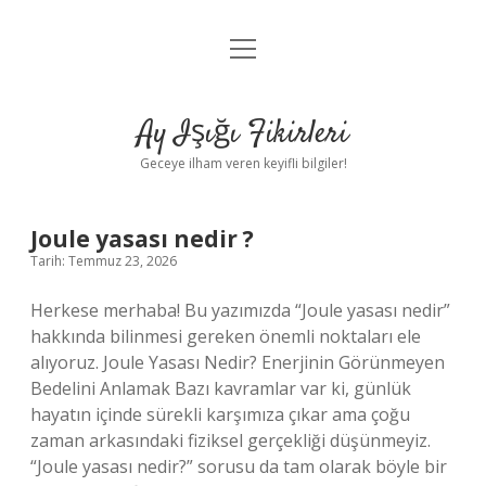
menüyü
Anasayfa
aç
Gizlilik Politikası
Ay Işığı Fikirleri
Yasal Uyarı
Geceye ilham veren keyifli bilgiler!
Hakkımızda
Ay
Joule yasası nedir ?
Tarih: Temmuz 23, 2026
Işığı
Herkese merhaba! Bu yazımızda “Joule yasası nedir”
Fikirleri
hakkında bilinmesi gereken önemli noktaları ele
alıyoruz. Joule Yasası Nedir? Enerjinin Görünmeyen
Yazılar
Bedelini Anlamak Bazı kavramlar var ki, günlük
hayatın içinde sürekli karşımıza çıkar ama çoğu
zaman arkasındaki fiziksel gerçekliği düşünmeyiz.
“Joule yasası nedir?” sorusu da tam olarak böyle bir