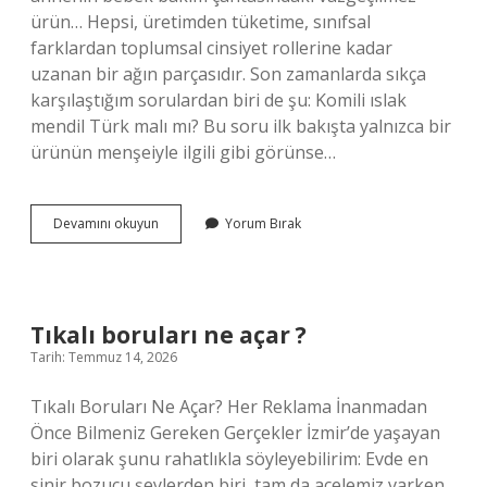
ürün… Hepsi, üretimden tüketime, sınıfsal
farklardan toplumsal cinsiyet rollerine kadar
uzanan bir ağın parçasıdır. Son zamanlarda sıkça
karşılaştığım sorulardan biri de şu: Komili ıslak
mendil Türk malı mı? Bu soru ilk bakışta yalnızca bir
ürünün menşeiyle ilgili gibi görünse…
Saloon
Devamını okuyun
Yorum Bırak
boykot
ediliyor
mu
?
Tıkalı boruları ne açar ?
Tarih: Temmuz 14, 2026
Tıkalı Boruları Ne Açar? Her Reklama İnanmadan
Önce Bilmeniz Gereken Gerçekler İzmir’de yaşayan
biri olarak şunu rahatlıkla söyleyebilirim: Evde en
sinir bozucu şeylerden biri, tam da acelemiz varken