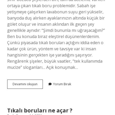
ortaya çıkan tıkalı boru problemidir. Sabah işe
yetişmeye çalışırken lavabonun suyu geri yükselir,
banyoda duş alırken ayaklarınızın altında küçük bir
gölet oluşur ve insanın aklından ilk geçen şey
genellikle aynıdır: “Şimdi bununla mı uğraşacağım?”
Ben bu konuda biraz eleştirel düşünenlerdenim.
Çünkü piyasada tıkalı boruları açtığını iddia eden o
kadar çok ürün, yöntem ve tavsiye var ki insan
hangisinin gerçekten işe yaradığını şaşırıyor.
Rengârenk şişeler, büyük vaatler, “tek kullanımda
mucize” sloganları… Açık konuşmak…
Tıkalı
Devamını okuyun
Yorum Bırak
boruları
ne
açar
?
Tıkalı boruları ne açar ?