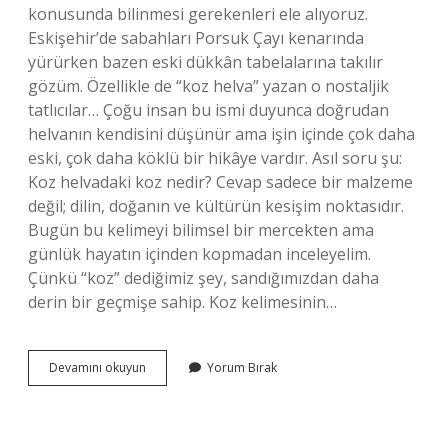
konusunda bilinmesi gerekenleri ele alıyoruz.
Eskişehir’de sabahları Porsuk Çayı kenarında
yürürken bazen eski dükkân tabelalarına takılır
gözüm. Özellikle de “koz helva” yazan o nostaljik
tatlıcılar… Çoğu insan bu ismi duyunca doğrudan
helvanın kendisini düşünür ama işin içinde çok daha
eski, çok daha köklü bir hikâye vardır. Asıl soru şu:
Koz helvadaki koz nedir? Cevap sadece bir malzeme
değil; dilin, doğanın ve kültürün kesişim noktasıdır.
Bugün bu kelimeyi bilimsel bir mercekten ama
günlük hayatın içinden kopmadan inceleyelim.
Çünkü “koz” dediğimiz şey, sandığımızdan daha
derin bir geçmişe sahip. Koz kelimesinin…
Koz
Devamını okuyun
Yorum Bırak
helvadaki
koz
nedir
?