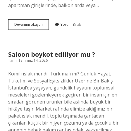
apartman girişlerinde, balkonlarda veya…
Ömür
Devamını okuyun
Yorum Bırak
çiçeği
nedir
?
Saloon boykot ediliyor mu ?
Tarih: Temmuz 14, 2026
Komili ıslak mendil Türk malı mı? Günlük Hayat,
Tüketim ve Sosyal Eşitsizlikler Üzerine Bir Bakış
İstanbul’da yaşayan, gündelik hayatını toplumsal
meseleleri gözlemleyerek geçiren bir insan için en
sıradan görünen ürünler bile aslında büyük bir
hikâye taşır. Market rafında elimize aldığımız bir
paket ıslak mendil, toplu taşımada çantadan
çıkarılan küçük bir hijyen çözümü ya da çocuklu bir
annenin bebek bakım çantasındaki vazgeçilmez