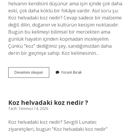
helvanın kendisini düşünür ama işin içinde çok daha
eski, çok daha köklü bir hikâye vardır. Asıl soru şu:
Koz helvadaki koz nedir? Cevap sadece bir malzeme
değil; dilin, doğanın ve kültürün kesişim noktasıdır.
Bugün bu kelimeyi bilimsel bir mercekten ama
günlük hayatın içinden kopmadan inceleyelim.
Çünkü “koz” dediğimiz şey, sandığımızdan daha
derin bir geçmişe sahip. Koz kelimesinin…
Koz
Devamını okuyun
Yorum Bırak
helvadaki
koz
nedir
?
Koz helvadaki koz nedir ?
Tarih: Temmuz 14, 2026
Koz helvadaki koz nedir? Sevgili Lunatec
ziyaretçileri, bugün “Koz helvadaki koz nedir”