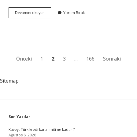
Koz
Devamını okuyun
Yorum Bırak
helvadaki
koz
nedir
?
Yazı
Önceki
1
2
3
…
166
Sonraki
sayfalaması
Sitemap
Sidebar
Son Yazılar
Kuveyt Türk kredi kartı limiti ne kadar ?
Ağustos 8, 2026