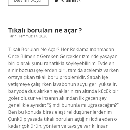
Tıkalı
Devamını okuyun
Yorum Bırak
boruları
ne
açar
?
Tıkalı boruları ne açar ?
Tarih: Temmuz 14, 2026
Tıkalı Boruları Ne Açar? Her Reklama İnanmadan
Önce Bilmeniz Gereken Gerçekler İzmir’de yaşayan
biri olarak şunu rahatlıkla söyleyebilirim: Evde en
sinir bozucu şeylerden biri, tam da acelemiz varken
ortaya çıkan tıkalı boru problemidir. Sabah işe
yetişmeye çalışırken lavabonun suyu geri yükselir,
banyoda duş alırken ayaklarınızın altında küçük bir
gölet oluşur ve insanın aklından ilk geçen şey
genellikle aynıdır: “Şimdi bununla mı uğraşacağım?”
Ben bu konuda biraz eleştirel düşünenlerdenim.
Çünkü piyasada tıkalı boruları açtığını iddia eden o
kadar çok ürün, yöntem ve tavsiye var ki insan