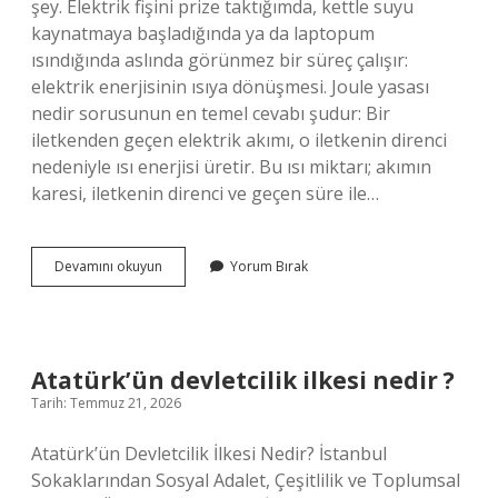
şey. Elektrik fişini prize taktığımda, kettle suyu
kaynatmaya başladığında ya da laptopum
ısındığında aslında görünmez bir süreç çalışır:
elektrik enerjisinin ısıya dönüşmesi. Joule yasası
nedir sorusunun en temel cevabı şudur: Bir
iletkenden geçen elektrik akımı, o iletkenin direnci
nedeniyle ısı enerjisi üretir. Bu ısı miktarı; akımın
karesi, iletkenin direnci ve geçen süre ile…
Joule
Devamını okuyun
Yorum Bırak
yasası
nedir
?
Atatürk’ün devletcilik ilkesi nedir ?
Tarih: Temmuz 21, 2026
Atatürk’ün Devletcilik İlkesi Nedir? İstanbul
Sokaklarından Sosyal Adalet, Çeşitlilik ve Toplumsal