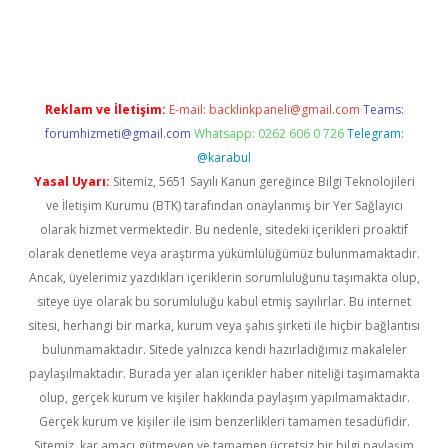
rand opera bahis
Reklam ve İletişim:
E-mail:
backlinkpaneli@gmail.com
Teams:
forumhizmeti@gmail.com
Whatsapp: 0262 606 0 726
Telegram:
@karabul
Yasal Uyarı:
Sitemiz, 5651 Sayılı Kanun gereğince Bilgi Teknolojileri
ve İletişim Kurumu (BTK) tarafından onaylanmış bir Yer Sağlayıcı
olarak hizmet vermektedir. Bu nedenle, sitedeki içerikleri proaktif
olarak denetleme veya araştırma yükümlülüğümüz bulunmamaktadır.
Ancak, üyelerimiz yazdıkları içeriklerin sorumluluğunu taşımakta olup,
siteye üye olarak bu sorumluluğu kabul etmiş sayılırlar. Bu internet
sitesi, herhangi bir marka, kurum veya şahıs şirketi ile hiçbir bağlantısı
bulunmamaktadır. Sitede yalnızca kendi hazırladığımız makaleler
paylaşılmaktadır. Burada yer alan içerikler haber niteliği taşımamakta
olup, gerçek kurum ve kişiler hakkında paylaşım yapılmamaktadır.
Gerçek kurum ve kişiler ile isim benzerlikleri tamamen tesadüfidir.
Sitemiz, kar amacı gütmeyen ve tamamen ücretsiz bir bilgi paylaşım