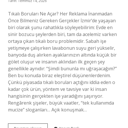
Tarih: Temmuz 14, 2026
Tıkalı Boruları Ne Açar? Her Reklama İnanmadan
Önce Bilmeniz Gereken Gerçekler İzmir’de yaşayan
biri olarak şunu rahatlıkla söyleyebilirim: Evde en
sinir bozucu şeylerden biri, tam da acelemiz varken
ortaya çıkan tıkalı boru problemidir. Sabah işe
yetişmeye çalışırken lavabonun suyu geri yükselir,
banyoda duş alırken ayaklarınızın altında küçük bir
gölet oluşur ve insanın aklından ilk geçen şey
genellikle aynıdır: “Şimdi bununla mı uğraşacağım?”
Ben bu konuda biraz eleştirel düşünenlerdenim.
Çünkü piyasada tıkalı boruları açtığını iddia eden o
kadar çok ürün, yöntem ve tavsiye var ki insan
hangisinin gerçekten işe yaradığını şaşırıyor.
Rengârenk şişeler, büyük vaatler, “tek kullanımda
mucize” sloganları… Açık konuşmak…