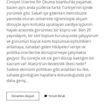
Cinsiyet Üzerine Bir Okuma İstanbul’da yaşamak,
bazen aynı anda yüzlerce farklı Türkiye’nin içinde
yürümek gibi. Sabah işe giderken metrobüste
yanımda oturan üniversite öğrencisiyle akşam
dönüşte aynı koltukta uyuklayan vardiya işçisinin
hayatı arasında görünmez bir köprü var. Ben 29
yaşındayım, bir sivil toplum kuruluşunda çalışıyorum
ve günümün büyük kısmı toplumsal eşitsizlikleri
anlamaya, sahadan gelen hikâyeleri veriye ve
politika önerilerine dönüştürmeye çalışmakla
geçiyor. Bu süreçte sık sık geri dönüp baktığım bir
kavram var: Atatürk’ün devletcilik ilkesi nedir?
Sadece ekonomi politikası gibi anlatılan bu ilke,
sahada gördüğüm hayatlara dokunduğunda çok
daha geniş…
Atatürk’ün
Devamını okuyun
Yorum Bırak
devletcilik
ilkesi