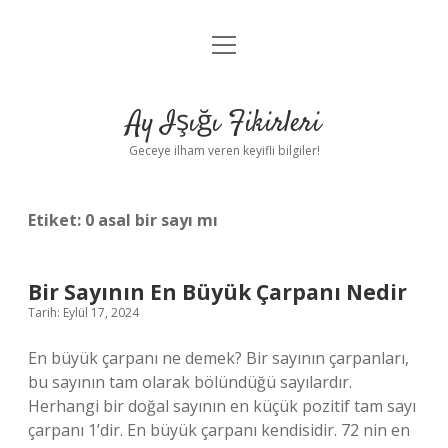
menüyü
Anasayfa
aç
Gizlilik Politikası
Ay Işığı Fikirleri
Yasal Uyarı
Geceye ilham veren keyifli bilgiler!
Hakkımızda
Etiket:
0 asal bir sayı mı
Bir Sayının En Büyük Çarpanı Nedir
Tarih: Eylül 17, 2024
En büyük çarpanı ne demek? Bir sayının çarpanları,
bu sayının tam olarak bölündüğü sayılardır.
Herhangi bir doğal sayının en küçük pozitif tam sayı
çarpanı 1’dir. En büyük çarpanı kendisidir. 72 nin en