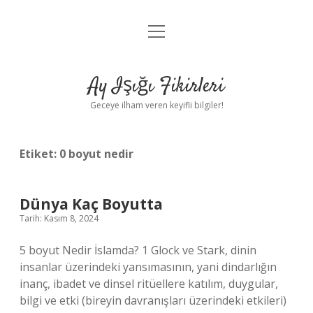
menüyü
Anasayfa
aç
Gizlilik Politikası
Ay Işığı Fikirleri
Yasal Uyarı
Geceye ilham veren keyifli bilgiler!
Hakkımızda
Etiket:
0 boyut nedir
Dünya Kaç Boyutta
Tarih: Kasım 8, 2024
5 boyut Nedir İslamda? 1 Glock ve Stark, dinin
insanlar üzerindeki yansımasının, yani dindarlığın
inanç, ibadet ve dinsel ritüellere katılım, duygular,
bilgi ve etki (bireyin davranışları üzerindeki etkileri)