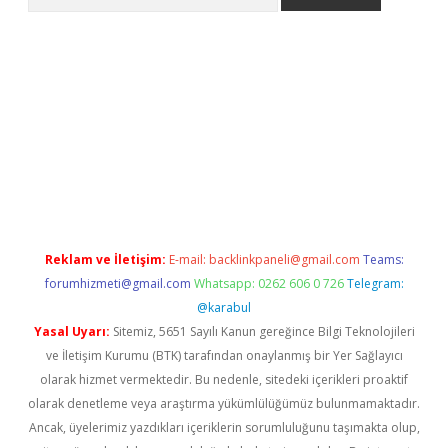
pera bahis
Reklam ve İletişim:
E-mail:
backlinkpaneli@gmail.com
Teams:
forumhizmeti@gmail.com
Whatsapp: 0262 606 0 726
Telegram:
@karabul
Yasal Uyarı:
Sitemiz, 5651 Sayılı Kanun gereğince Bilgi Teknolojileri
ve İletişim Kurumu (BTK) tarafından onaylanmış bir Yer Sağlayıcı
olarak hizmet vermektedir. Bu nedenle, sitedeki içerikleri proaktif
olarak denetleme veya araştırma yükümlülüğümüz bulunmamaktadır.
Ancak, üyelerimiz yazdıkları içeriklerin sorumluluğunu taşımakta olup,