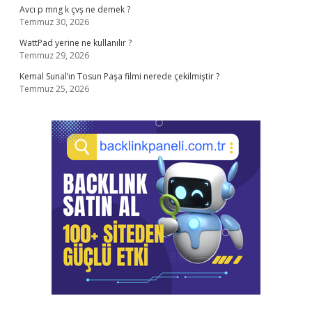
Avcı p mng k çvş ne demek ?
Temmuz 30, 2026
WattPad yerine ne kullanılır ?
Temmuz 29, 2026
Kemal Sunal’ın Tosun Paşa filmi nerede çekilmiştir ?
Temmuz 25, 2026