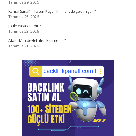
Temmuz 29, 2026
Kemal Sunal’ın Tosun Paşa filmi nerede çekilmiştir ?
Temmuz 25, 2026
Joule yasası nedir ?
Temmuz 23, 2026
Atatürk’ün devletcilik ilkesi nedir ?
Temmuz 21, 2026