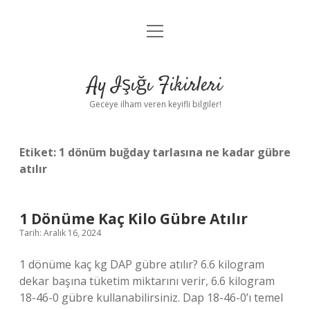
menüyü
Anasayfa
aç
Gizlilik Politikası
Ay Işığı Fikirleri
Yasal Uyarı
Geceye ilham veren keyifli bilgiler!
Hakkımızda
Etiket:
1 dönüm buğday tarlasına ne kadar gübre
atılır
1 Dönüme Kaç Kilo Gübre Atılır
Tarih: Aralık 16, 2024
1 dönüme kaç kg DAP gübre atılır? 6.6 kilogram
dekar başına tüketim miktarını verir, 6.6 kilogram
18-46-0 gübre kullanabilirsiniz. Dap 18-46-0’ı temel