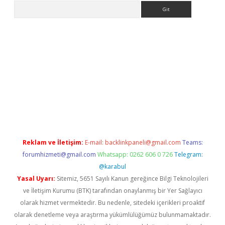
Arama
pera bahis
Reklam ve İletişim:
E-mail:
backlinkpaneli@gmail.com
Teams:
forumhizmeti@gmail.com
Whatsapp: 0262 606 0 726
Telegram:
@karabul
Yasal Uyarı:
Sitemiz, 5651 Sayılı Kanun gereğince Bilgi Teknolojileri
ve İletişim Kurumu (BTK) tarafından onaylanmış bir Yer Sağlayıcı
olarak hizmet vermektedir. Bu nedenle, sitedeki içerikleri proaktif
olarak denetleme veya araştırma yükümlülüğümüz bulunmamaktadır.