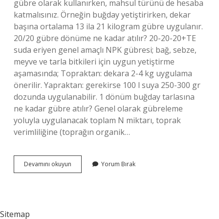
gübre olarak kullanırken, mahsul türünü de hesaba
katmalısınız. Örneğin buğday yetiştirirken, dekar
başına ortalama 13 ila 21 kilogram gübre uygulanır.
20/20 gübre dönüme ne kadar atılır? 20-20-20+TE
suda eriyen genel amaçlı NPK gübresi; bağ, sebze,
meyve ve tarla bitkileri için uygun yetiştirme
aşamasında; Topraktan: dekara 2-4 kg uygulama
önerilir. Yapraktan: gerekirse 100 l suya 250-300 gr
dozunda uygulanabilir. 1 dönüm buğday tarlasına
ne kadar gübre atılır? Genel olarak gübreleme
yoluyla uygulanacak toplam N miktarı, toprak
verimliliğine (toprağın organik…
1
Devamını okuyun
Yorum Bırak
Dönüme
Kaç
Kilo
Gübre
Atılır
Sitemap