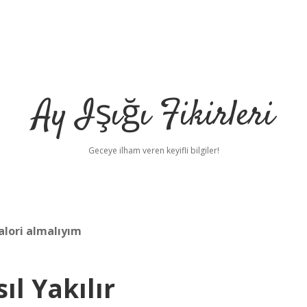
Ay Işığı Fikirleri
Geceye ilham veren keyifli bilgiler!
alori almalıyım
ıl Yakılır