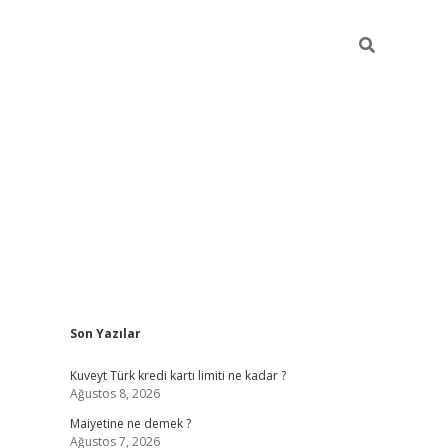
Sidebar
Son Yazılar
grand opera bah
Kuveyt Türk kredi kartı limiti ne kadar ?
Ağustos 8, 2026
Maiyetine ne demek ?
Ağustos 7, 2026