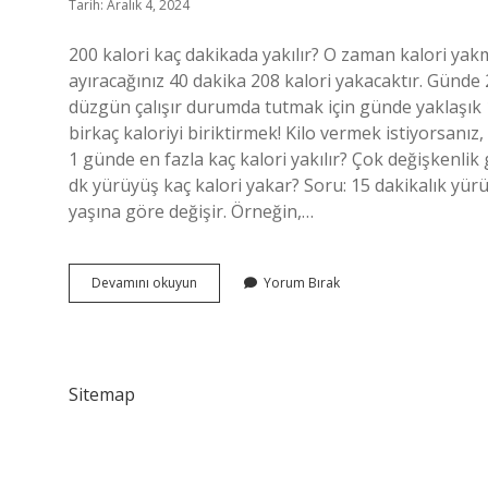
Tarih: Aralık 4, 2024
200 kalori kaç dakikada yakılır? O zaman kalori yakm
ayıracağınız 40 dakika 208 kalori yakacaktır. Günde 
düzgün çalışır durumda tutmak için günde yaklaşık 1
birkaç kaloriyi biriktirmek! Kilo vermek istiyorsanız,
1 günde en fazla kaç kalori yakılır? Çok değişkenli
dk yürüyüş kaç kalori yakar? Soru: 15 dakikalık yürü
yaşına göre değişir. Örneğin,…
Günde
Devamını okuyun
Yorum Bırak
200
Kalori
Nasıl
Yakılır
Sitemap