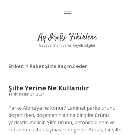
menüyü
Anasayfa
aç
Gizlilik Politikası
Ay Işığı Fikirleri
Yasal Uyarı
Geceye ilham veren keyifli bilgiler!
Hakkımızda
Etiket:
1 Paket Şilte Kaç m2 eder
Şilte Yerine Ne Kullanılır
Tarih: Kasım 21, 2024
Parke Altina’ya ne konur? Laminat parke ürünü
döşenirken, döşemenin altına bir şilte ürünü
yerleştirilmelidir. Şilte ürünü, betondaki nem ve
rutubetin üste ulaşmasını engeller. Ancak, bir şilte