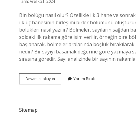
Tarih: Aralık 21, 2024
Bin bölüğü nasıl olur? Özellikle ilk 3 hane ve sonrak
ilk üç hanesinin birleşimi birler bölümünü oluşturu
bölükleri nasıl yazılır? Bölmeler, sayıların sağdan 
soldaki ilk rakama göre isim verilir, örneğin bire b
başlanarak, bölmeler aralarında boşluk bırakılarak
nedir? Bir sayıyı basamak değerine göre yazmaya sayı 
sırasına göredir. Sayı analizinde bir sayının rakam
Binler
Devamını okuyun
Yorum Bırak
Bölüğü
Nasıl
Sitemap