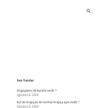
Sidebar
Son Yazılar
grand opera bah
Doğuştancı dil kuramı nedir ?
Ağustos 6, 2026
Kur’an Arapçası ile normal Arapça aynı mıdır ?
Ağustos 6, 2026