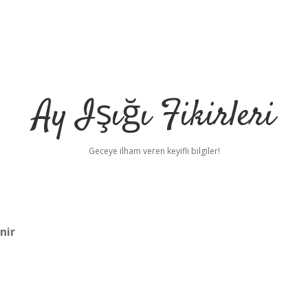
Ay Işığı Fikirleri
Geceye ilham veren keyifli bilgiler!
nir