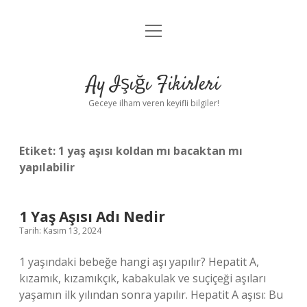
menüyü
Anasayfa
aç
Gizlilik Politikası
Ay Işığı Fikirleri
Yasal Uyarı
Geceye ilham veren keyifli bilgiler!
Hakkımızda
Etiket:
1 yaş aşısı koldan mı bacaktan mı
yapılabilir
1 Yaş Aşısı Adı Nedir
Tarih: Kasım 13, 2024
1 yaşındaki bebeğe hangi aşı yapılır? Hepatit A,
kızamık, kızamıkçık, kabakulak ve suçiçeği aşıları
yaşamın ilk yılından sonra yapılır. Hepatit A aşısı: Bu