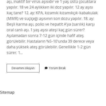
aşı, inaktif bir virüs aşısıdır ve 1 yaş üstü çocuklara
yapılır. 18 ve 24 aylıkken iki doz yapılır. 12 ay aşısı
kaç tane? 12. ay: KPA, kızamık-kızamıkçık-kabakulak
(MMR) ve suçiçeği aşısının son dozu yapılır. 18. ay:
Beşli karma aşı, polio ve hepatit A’ya (sarılık) karşı
oral canlı aşı. 1 yaş aşısı ateşi kaç gün sürer?
Aşılamadan sonra 7-12 gün içinde hafif ateş
görülebilir. Hastaların %5-10’unda 39 derece veya
daha yüksek ateş görülebilir. Genellikle 1-2 gün
sürer. 1…
1
Devamını okuyun
Yorum Bırak
Yaş
Aşısı
Adı
Nedir
Sitemap