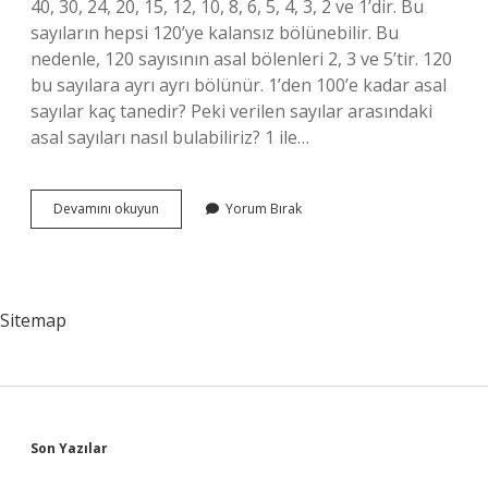
40, 30, 24, 20, 15, 12, 10, 8, 6, 5, 4, 3, 2 ve 1’dir. Bu
sayıların hepsi 120’ye kalansız bölünebilir. Bu
nedenle, 120 sayısının asal bölenleri 2, 3 ve 5’tir. 120
bu sayılara ayrı ayrı bölünür. 1’den 100’e kadar asal
sayılar kaç tanedir? Peki verilen sayılar arasındaki
asal sayıları nasıl bulabiliriz? 1 ile…
120
Devamını okuyun
Yorum Bırak
Ye
Kadar
Kaç
Tane
Asal
Sitemap
Sayı
Var
Sidebar
Son Yazılar