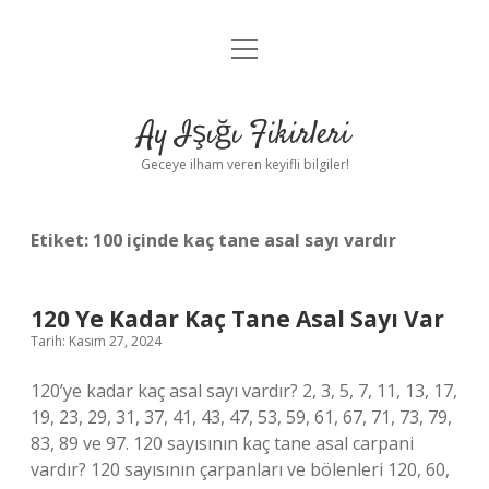
menüyü
Anasayfa
aç
Gizlilik Politikası
Ay Işığı Fikirleri
Yasal Uyarı
Geceye ilham veren keyifli bilgiler!
Hakkımızda
Etiket:
100 içinde kaç tane asal sayı vardır
120 Ye Kadar Kaç Tane Asal Sayı Var
Tarih: Kasım 27, 2024
120’ye kadar kaç asal sayı vardır? 2, 3, 5, 7, 11, 13, 17,
19, 23, 29, 31, 37, 41, 43, 47, 53, 59, 61, 67, 71, 73, 79,
83, 89 ve 97. 120 sayısının kaç tane asal carpani
vardır? 120 sayısının çarpanları ve bölenleri 120, 60,