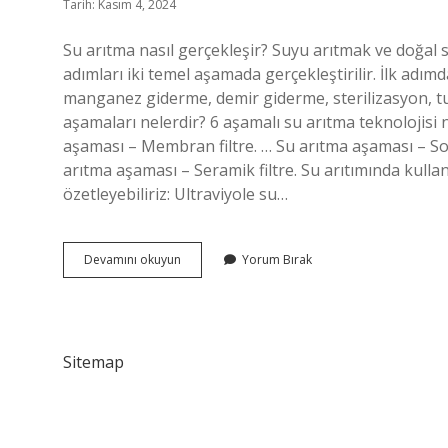
Tarih: Kasım 4, 2024
Su arıtma nasıl gerçekleşir? Suyu arıtmak ve doğal su
adımları iki temel aşamada gerçekleştirilir. İlk adım
manganez giderme, demir giderme, sterilizasyon, t
aşamaları nelerdir? 6 aşamalı su arıtma teknolojisi 
aşaması – Membran filtre. … Su arıtma aşaması – Son 
arıtma aşaması – Seramik filtre. Su arıtımında kulla
özetleyebiliriz: Ultraviyole su…
Su
Devamını okuyun
Yorum Bırak
Nasıl
Arıtılır
Kısa
Bilgi
Sitemap