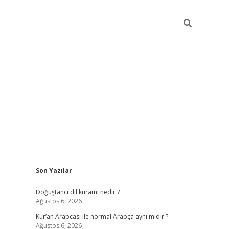
Sidebar
Son Yazılar
grand opera bah
Doğuştancı dil kuramı nedir ?
Ağustos 6, 2026
Kur’an Arapçası ile normal Arapça aynı mıdır ?
Ağustos 6, 2026