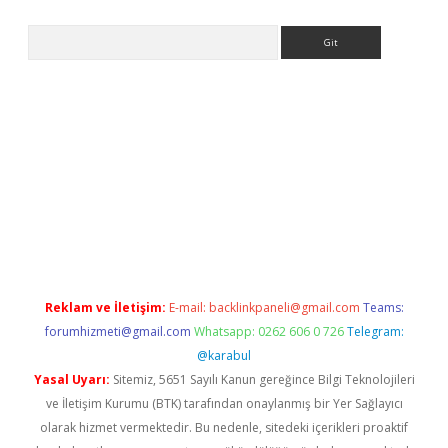
Arama
pera bahis
Reklam ve İletişim:
E-mail:
backlinkpaneli@gmail.com
Teams:
forumhizmeti@gmail.com
Whatsapp: 0262 606 0 726
Telegram:
@karabul
Yasal Uyarı:
Sitemiz, 5651 Sayılı Kanun gereğince Bilgi Teknolojileri
ve İletişim Kurumu (BTK) tarafından onaylanmış bir Yer Sağlayıcı
olarak hizmet vermektedir. Bu nedenle, sitedeki içerikleri proaktif