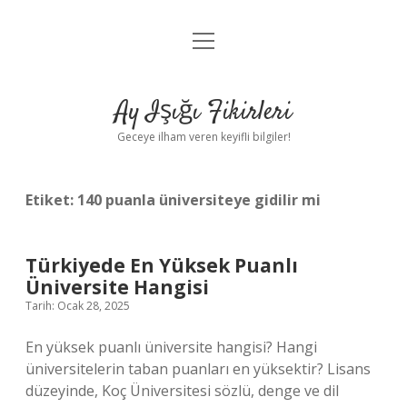
menüyü
Anasayfa
aç
Gizlilik Politikası
Ay Işığı Fikirleri
Yasal Uyarı
Geceye ilham veren keyifli bilgiler!
Hakkımızda
Etiket:
140 puanla üniversiteye gidilir mi
Türkiyede En Yüksek Puanlı
Üniversite Hangisi
Tarih: Ocak 28, 2025
En yüksek puanlı üniversite hangisi? Hangi
üniversitelerin taban puanları en yüksektir? Lisans
düzeyinde, Koç Üniversitesi sözlü, denge ve dil