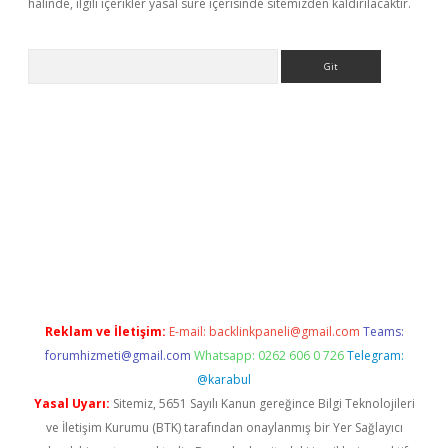
halinde, ilgili içerikler yasal süre içerisinde sitemizden kaldırılacaktır.
Arama
pera bahis
Reklam ve İletişim:
E-mail:
backlinkpaneli@gmail.com
Teams:
forumhizmeti@gmail.com
Whatsapp: 0262 606 0 726
Telegram:
@karabul
Yasal Uyarı:
Sitemiz, 5651 Sayılı Kanun gereğince Bilgi Teknolojileri
ve İletişim Kurumu (BTK) tarafından onaylanmış bir Yer Sağlayıcı