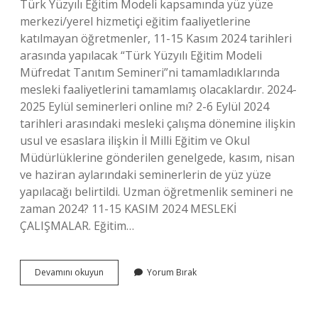
Türk Yüzyılı Eğitim Modeli kapsamında yüz yüze
merkezi/yerel hizmetiçi eğitim faaliyetlerine
katılmayan öğretmenler, 11-15 Kasım 2024 tarihleri ​​
arasında yapılacak “Türk Yüzyılı Eğitim Modeli
Müfredat Tanıtım Semineri”ni tamamladıklarında
mesleki faaliyetlerini tamamlamış olacaklardır. 2024-
2025 Eylül seminerleri online mı? 2-6 Eylül 2024
tarihleri ​​arasındaki mesleki çalışma dönemine ilişkin
usul ve esaslara ilişkin İl Milli Eğitim ve Okul
Müdürlüklerine gönderilen genelgede, kasım, nisan
ve haziran aylarındaki seminerlerin de yüz yüze
yapılacağı belirtildi. Uzman öğretmenlik semineri ne
zaman 2024? 11-15 KASIM 2024 MESLEKİ
ÇALIŞMALAR. Eğitim…
Eylül
Devamını okuyun
Yorum Bırak
Seminerleri
Ne
Zaman