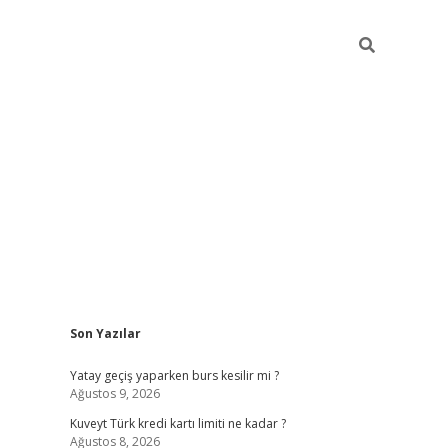
Sidebar
Son Yazılar
grand opera bah
Yatay geçiş yaparken burs kesilir mi ?
Ağustos 9, 2026
Kuveyt Türk kredi kartı limiti ne kadar ?
Ağustos 8, 2026