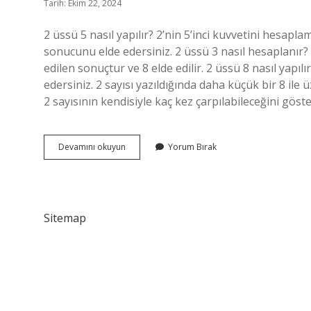
Tarih: Ekim 22, 2024
2 üssü 5 nasıl yapılır? 2’nin 5’inci kuvvetini hesapla
sonucunu elde edersiniz. 2 üssü 3 nasıl hesaplanır? 
edilen sonuçtur ve 8 elde edilir. 2 üssü 8 nasıl yapılır
edersiniz. 2 sayısı yazıldığında daha küçük bir 8 ile ü
2 sayısının kendisiyle kaç kez çarpılabileceğini göst
2
Devamını okuyun
Yorum Bırak
Üssü
6
Nasıl
Yapılır
Sitemap