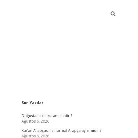
Sidebar
Son Yazılar
grand opera bah
Doğuştancı dil kuramı nedir ?
Ağustos 6, 2026
Kur’an Arapçası ile normal Arapça aynı mıdır ?
Ağustos 6, 2026