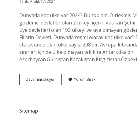
Tarih: Aralık 17, 2024
Dünyada kaç ülke var 2024? Bu toplam, Birleşmiş Mil
gözlemci devletler olan 2 ülkeyi içerir: Vatikan Şehir 
üye devletleri olan 193 ülkeyi ve üye olmayan gözlemc
Filistin Devleti. Dünyada resmi olarak kaç ülke var?
statüsünde olan ülke sayısı 208’dir. Avrupa kıtasın
sınırları içinde ülke olmayan tek kıta Antarktika’dır.
Azerbaycan.Gürcistan.Kazakistan.Kırgızistan.Özbek
Bütün
Devamını okuyun
Yorum Bırak
Dünyada
Kaç
Ülke
Var
Sitemap