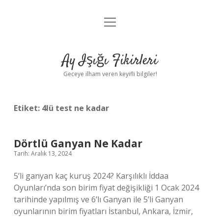
menüyü
Anasayfa
aç
Gizlilik Politikası
Ay Işığı Fikirleri
Yasal Uyarı
Geceye ilham veren keyifli bilgiler!
Hakkımızda
Etiket:
4lü test ne kadar
Dörtlü Ganyan Ne Kadar
Tarih: Aralık 13, 2024
5’li ganyan kaç kuruş 2024? Karşılıklı İddaa
Oyunları’nda son birim fiyat değişikliği 1 Ocak 2024
tarihinde yapılmış ve 6’lı Ganyan ile 5’li Ganyan
oyunlarının birim fiyatları İstanbul, Ankara, İzmir,