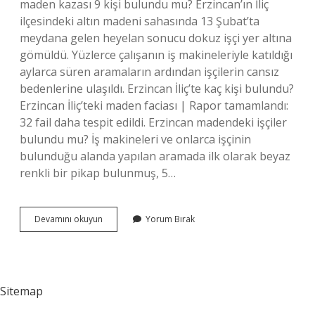
maden kazası 9 kişi bulundu mu? Erzincan’ın İliç
ilçesindeki altın madeni sahasında 13 Şubat’ta
meydana gelen heyelan sonucu dokuz işçi yer altına
gömüldü. Yüzlerce çalışanın iş makineleriyle katıldığı
aylarca süren aramaların ardından işçilerin cansız
bedenlerine ulaşıldı. Erzincan İliç’te kaç kişi bulundu?
Erzincan İliç’teki maden faciası | Rapor tamamlandı:
32 fail daha tespit edildi. Erzincan madendeki işçiler
bulundu mu? İş makineleri ve onlarca işçinin
bulunduğu alanda yapılan aramada ilk olarak beyaz
renkli bir pikap bulunmuş, 5…
Erzincan
Devamını okuyun
Yorum Bırak
Maden
Kazasında
Kaç
Kişi
Öldü
Sitemap