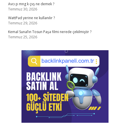
Avcı p mng k çvş ne demek ?
Temmuz 30, 2026
WattPad yerine ne kullanılır ?
Temmuz 29, 2026
Kemal Sunal’ın Tosun Paşa filmi nerede çekilmiştir ?
Temmuz 25, 2026