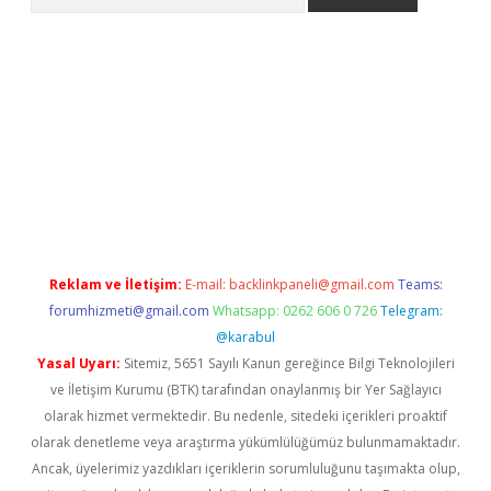
pera bahis
Reklam ve İletişim:
E-mail:
backlinkpaneli@gmail.com
Teams:
forumhizmeti@gmail.com
Whatsapp: 0262 606 0 726
Telegram:
@karabul
Yasal Uyarı:
Sitemiz, 5651 Sayılı Kanun gereğince Bilgi Teknolojileri
ve İletişim Kurumu (BTK) tarafından onaylanmış bir Yer Sağlayıcı
olarak hizmet vermektedir. Bu nedenle, sitedeki içerikleri proaktif
olarak denetleme veya araştırma yükümlülüğümüz bulunmamaktadır.
Ancak, üyelerimiz yazdıkları içeriklerin sorumluluğunu taşımakta olup,