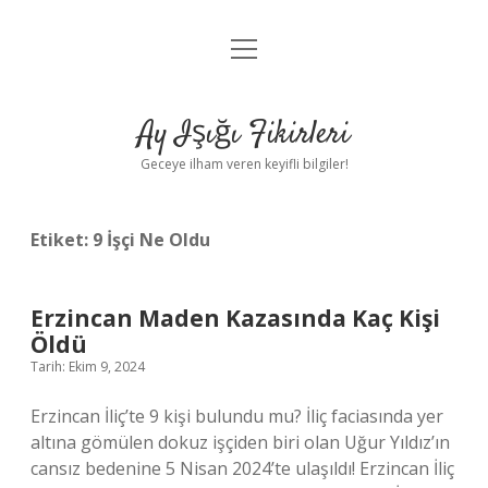
menüyü
Anasayfa
aç
Gizlilik Politikası
Ay Işığı Fikirleri
Yasal Uyarı
Geceye ilham veren keyifli bilgiler!
Hakkımızda
Etiket:
9 İşçi Ne Oldu
Erzincan Maden Kazasında Kaç Kişi
Öldü
Tarih: Ekim 9, 2024
Erzincan İliç’te 9 kişi bulundu mu? İliç faciasında yer
altına gömülen dokuz işçiden biri olan Uğur Yıldız’ın
cansız bedenine 5 Nisan 2024’te ulaşıldı! Erzincan İliç