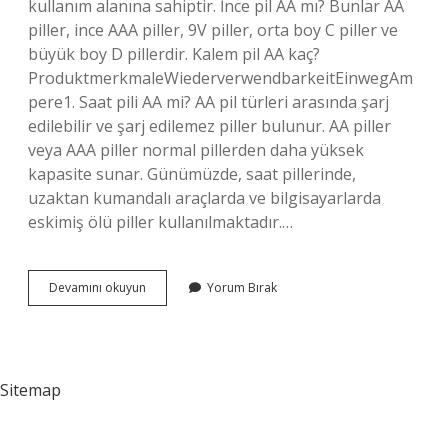
kullanım alanına sahiptir. İnce pil AA mı? Bunlar AA
piller, ince AAA piller, 9V piller, orta boy C piller ve
büyük boy D pillerdir. Kalem pil AA kaç?
ProduktmerkmaleWiederverwendbarkeitEinwegAm
pere‎1. Saat pili AA mi? AA pil türleri arasında şarj
edilebilir ve şarj edilemez piller bulunur. AA piller
veya AAA piller normal pillerden daha yüksek
kapasite sunar. Günümüzde, saat pillerinde,
uzaktan kumandalı araçlarda ve bilgisayarlarda
eskimiş ölü piller kullanılmaktadır.…
Aa
Devamını okuyun
Yorum Bırak
Kalem
Pil
Hangisi
Sitemap