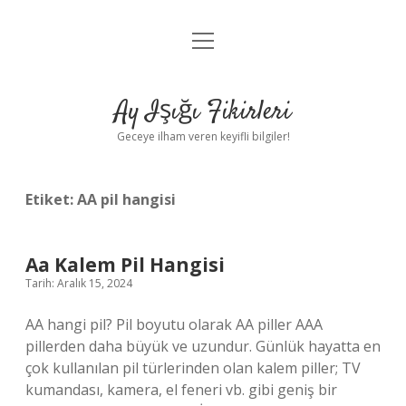
menüyü
Anasayfa
aç
Gizlilik Politikası
Ay Işığı Fikirleri
Yasal Uyarı
Geceye ilham veren keyifli bilgiler!
Hakkımızda
Etiket:
AA pil hangisi
Aa Kalem Pil Hangisi
Tarih: Aralık 15, 2024
AA hangi pil? Pil boyutu olarak AA piller AAA
pillerden daha büyük ve uzundur. Günlük hayatta en
çok kullanılan pil türlerinden olan kalem piller; TV
kumandası, kamera, el feneri vb. gibi geniş bir