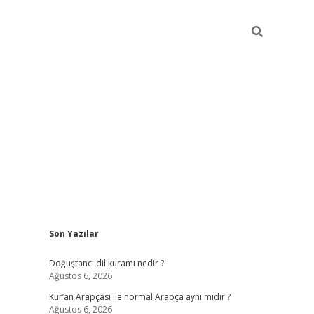
Sidebar
Son Yazılar
grand opera bah
Doğuştancı dil kuramı nedir ?
Ağustos 6, 2026
Kur’an Arapçası ile normal Arapça aynı mıdır ?
Ağustos 6, 2026