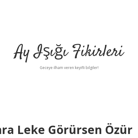
Ay Işığı Fikirleri
Geceye ilham veren keyifli bilgiler!
nra Leke Görürsen Özür