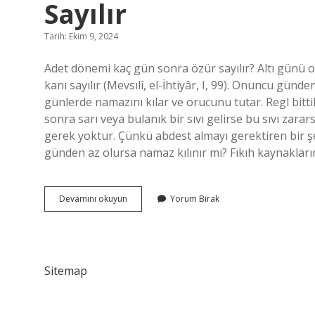
Sayılır
Tarih: Ekim 9, 2024
Adet dönemi kaç gün sonra özür sayılır? Altı günü o
kanı sayılır (Mevsılî, el-İhtiyâr, I, 99). Onuncu gü
günlerde namazını kılar ve orucunu tutar. Regl bitt
sonra sarı veya bulanık bir sıvı gelirse bu sıvı zar
gerek yoktur. Çünkü abdest almayı gerektiren bir şe
günden az olursa namaz kılınır mı? Fıkıh kaynakları
Adetten
Devamını okuyun
Yorum Bırak
Kaç
Gün
Sonra
Leke
Görürsen
Sitemap
Özür
Sayılır