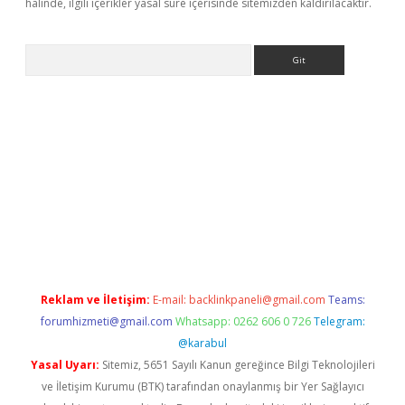
halinde, ilgili içerikler yasal süre içerisinde sitemizden kaldırılacaktır.
Arama
pera bahis
Reklam ve İletişim:
E-mail:
backlinkpaneli@gmail.com
Teams:
forumhizmeti@gmail.com
Whatsapp: 0262 606 0 726
Telegram:
@karabul
Yasal Uyarı:
Sitemiz, 5651 Sayılı Kanun gereğince Bilgi Teknolojileri
ve İletişim Kurumu (BTK) tarafından onaylanmış bir Yer Sağlayıcı