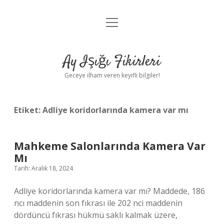
menüyü
Anasayfa
aç
Gizlilik Politikası
Ay Işığı Fikirleri
Yasal Uyarı
Geceye ilham veren keyifli bilgiler!
Hakkımızda
Etiket:
Adliye koridorlarında kamera var mı
Mahkeme Salonlarında Kamera Var
Mı
Tarih: Aralık 18, 2024
Adliye koridorlarında kamera var mı? Maddede, 186
ncı maddenin son fıkrası ile 202 nci maddenin
dördüncü fıkrası hükmü saklı kalmak üzere,