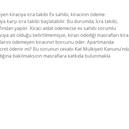
en kiracıya icra takibi Ev sahibi, kiracının ödeme
karşı icra takibi başlatabilir. Bu durumda; İcra takibi,
fından yapılır. Kiracı aidat ödemezse ev sahibi sorumlu
a ait olduğu belirtilmemişse, kiracı ödediği masrafları kira
paylarını ödemeyen kiracının borcunu öder. Apartmanda
 ücret ödenir mi? Bu sorunun cevabı Kat Mülkiyeti Kanunu’nd
adığına bakılmaksızın masraflara katkıda bulunmakla