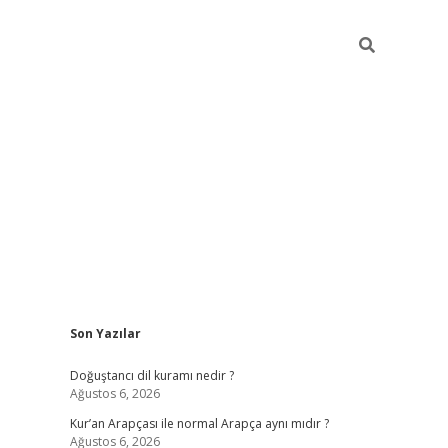
Sidebar
Son Yazılar
grand opera b
Doğuştancı dil kuramı nedir ?
Ağustos 6, 2026
Kur’an Arapçası ile normal Arapça aynı mıdır ?
Ağustos 6, 2026