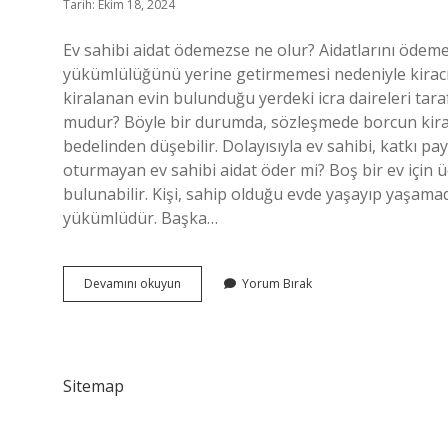
Tarih: Ekim 18, 2024
Ev sahibi aidat ödemezse ne olur? Aidatlarını ödemey
yükümlülüğünü yerine getirmemesi nedeniyle kiracıya 
kiralanan evin bulunduğu yerdeki icra daireleri tara
mudur? Böyle bir durumda, sözleşmede borcun kiracıy
bedelinden düşebilir. Dolayısıyla ev sahibi, katkı 
oturmayan ev sahibi aidat öder mi? Boş bir ev için
bulunabilir. Kişi, sahip olduğu evde yaşayıp yaşam
yükümlüdür. Başka…
Ev
Devamını okuyun
Yorum Bırak
Sahibi
Aidat
Ödemek
Zorunda
Mı
Sitemap