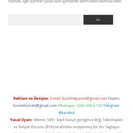
halinde, ilgili içerikler yasal süre içerisinde sitemizden kaldırılacaktır.
Arama
pera bahis
Reklam ve İletişim:
E-mail:
backlinkpaneli@gmail.com
Teams:
forumhizmeti@gmail.com
Whatsapp: 0262 606 0 726
Telegram:
@karabul
Yasal Uyarı:
Sitemiz, 5651 Sayılı Kanun gereğince Bilgi Teknolojileri
ve İletişim Kurumu (BTK) tarafından onaylanmış bir Yer Sağlayıcı