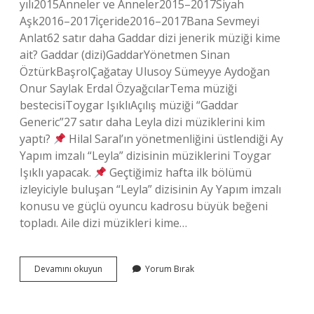
yılı2015Anneler ve Anneler2015–2017Siyah
Aşk2016–2017İçeride2016–2017Bana Sevmeyi
Anlat62 satır daha Gaddar dizi jenerik müziği kime
ait? Gaddar (dizi)GaddarYönetmen Sinan
ÖztürkBaşrolÇağatay Ulusoy Sümeyye Aydoğan
Onur Saylak Erdal ÖzyağcılarTema müziği
bestecisiToygar IşıklıAçılış müziği “Gaddar
Generic”27 satır daha Leyla dizi müziklerini kim
yaptı?
Hilal Saral’ın yönetmenliğini üstlendiği Ay
Yapım imzalı “Leyla” dizisinin müziklerini Toygar
Işıklı yapacak.
Geçtiğimiz hafta ilk bölümü
izleyiciyle buluşan “Leyla” dizisinin Ay Yapım imzalı
konusu ve güçlü oyuncu kadrosu büyük beğeni
topladı. Aile dizi müzikleri kime…
Aile
Devamını okuyun
Yorum Bırak
Dizi
Müziği
Kimin