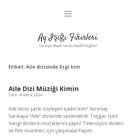
menüyü
Anasayfa
aç
Gizlilik Politikası
Ay Işığı Fikirleri
Yasal Uyarı
Geceye ilham veren keyifli bilgiler!
Hakkımızda
Etiket:
Aile dizisinde Ezgi kim
Aile Dizi Müziği Kimin
Tarih: Aralık 4, 2024
Aile dizisi şarkı söyleyen kadın kim? Serenay
Sarıkaya “Aile” dizisinde seslendirdi. Toygar Işıklı
hangi dizilerin müziklerini yaptı? Televizyon dizileri
ve film müzikleri için çalışmalarYapım