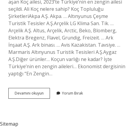
aşan Koç ailesi, 2023’te Türkiye’nin en zengin ailesi
seçildi. Ali Koç nelere sahip? Koç Topluluğu
ŞirketleriAkpa A.Ş. Akpa. … Altınyunus Çeşme
Turistik Tesisler A.Ş.Arçelik LG Klima San. Tik. …
Arçelik A.Ş. Altus, Arçelik, Arctic, Beko, Blomberg,
Elektra Bregenz, Flavel, Grundig, Freizeit. … Ark
İnşaat A.Ş. Ark binası. … Avis Kazakistan. Tavsiye. …
Marmaris Altınyunus Turistik Tesisleri A.Ş.Aygaz
A.Ş.Diğer ürünler… Koçun varlığı ne kadar? İşte
Türkiye’nin en zengin aileleri… Ekonomist dergisinin
yaptığı “En Zengin…
Ali
Devamını okuyun
Yorum Bırak
Koç
Mal
Varlığı
Ne
Kadar
Sitemap