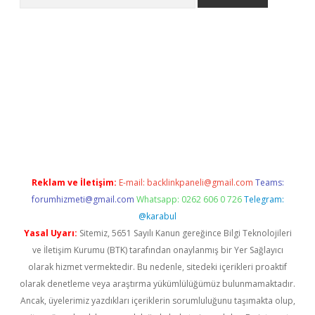
grand opera bahis
Reklam ve İletişim:
E-mail:
backlinkpaneli@gmail.com
Teams:
forumhizmeti@gmail.com
Whatsapp: 0262 606 0 726
Telegram:
@karabul
Yasal Uyarı:
Sitemiz, 5651 Sayılı Kanun gereğince Bilgi Teknolojileri
ve İletişim Kurumu (BTK) tarafından onaylanmış bir Yer Sağlayıcı
olarak hizmet vermektedir. Bu nedenle, sitedeki içerikleri proaktif
olarak denetleme veya araştırma yükümlülüğümüz bulunmamaktadır.
Ancak, üyelerimiz yazdıkları içeriklerin sorumluluğunu taşımakta olup,