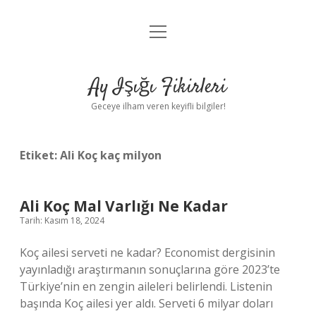
menüyü
Anasayfa
aç
Gizlilik Politikası
Ay Işığı Fikirleri
Yasal Uyarı
Geceye ilham veren keyifli bilgiler!
Hakkımızda
Etiket:
Ali Koç kaç milyon
Ali Koç Mal Varlığı Ne Kadar
Tarih: Kasım 18, 2024
Koç ailesi serveti ne kadar? Economist dergisinin
yayınladığı araştırmanın sonuçlarına göre 2023’te
Türkiye’nin en zengin aileleri belirlendi. Listenin
başında Koç ailesi yer aldı. Serveti 6 milyar doları