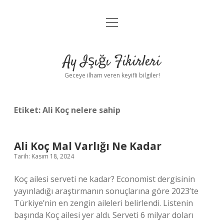
menüyü
Anasayfa
aç
Gizlilik Politikası
Ay Işığı Fikirleri
Yasal Uyarı
Geceye ilham veren keyifli bilgiler!
Hakkımızda
Etiket:
Ali Koç nelere sahip
Ali Koç Mal Varlığı Ne Kadar
Tarih: Kasım 18, 2024
Koç ailesi serveti ne kadar? Economist dergisinin
yayınladığı araştırmanın sonuçlarına göre 2023’te
Türkiye’nin en zengin aileleri belirlendi. Listenin
başında Koç ailesi yer aldı. Serveti 6 milyar doları