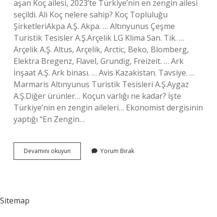
aşan Koç ailesi, 2023’te Türkiye’nin en zengin ailesi
seçildi. Ali Koç nelere sahip? Koç Topluluğu
ŞirketleriAkpa A.Ş. Akpa. … Altınyunus Çeşme
Turistik Tesisler A.Ş.Arçelik LG Klima San. Tik. …
Arçelik A.Ş. Altus, Arçelik, Arctic, Beko, Blomberg,
Elektra Bregenz, Flavel, Grundig, Freizeit. … Ark
İnşaat A.Ş. Ark binası. … Avis Kazakistan. Tavsiye. …
Marmaris Altınyunus Turistik Tesisleri A.Ş.Aygaz
A.Ş.Diğer ürünler… Koçun varlığı ne kadar? İşte
Türkiye’nin en zengin aileleri… Ekonomist dergisinin
yaptığı “En Zengin…
Ali
Devamını okuyun
Yorum Bırak
Koç
Mal
Varlığı
Ne
Kadar
Sitemap