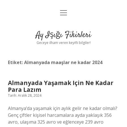
menüyü
Anasayfa
aç
Gizlilik Politikası
Ay Işığı Fikirleri
Yasal Uyarı
Geceye ilham veren keyifli bilgiler!
Hakkımızda
Etiket:
Almanyada maaşlar ne kadar 2024
Almanyada Yaşamak Için Ne Kadar
Para Lazım
Tarih: Aralık 28, 2024
Almanya’da yaşamak için aylık gelir ne kadar olmalı?
Genç çiftler kişisel harcamalara ayda yaklaşık 356
avro, ulaşıma 325 avro ve eğlenceye 239 avro