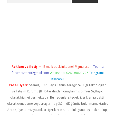
pera bahis
Reklam ve İletişim:
E-mail:
backlinkpaneli@gmail.com
Teams:
forumhizmeti@gmail.com
Whatsapp: 0262 606 0 726
Telegram:
@karabul
Yasal Uyarı:
Sitemiz, 5651 Sayılı Kanun gereğince Bilgi Teknolojileri
ve İletişim Kurumu (BTK) tarafından onaylanmış bir Yer Sağlayıcı
olarak hizmet vermektedir. Bu nedenle, sitedeki içerikleri proaktif
olarak denetleme veya araştırma yükümlülüğümüz bulunmamaktadır.
Ancak, üyelerimiz yazdıkları içeriklerin sorumluluğunu taşımakta olup,