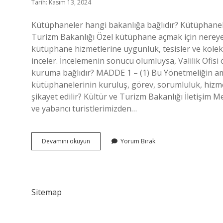
Tarih: Kasım 13, 2024
Kütüphaneler hangi bakanlığa bağlıdır? Kütüphanele
Turizm Bakanlığı Özel kütüphane açmak için nereye
kütüphane hizmetlerine uygunluk, tesisler ve kolek
inceler. İncelemenin sonucu olumluysa, Valilik Ofisi
kuruma bağlıdır? MADDE 1 – (1) Bu Yönetmeliğin ama
kütüphanelerinin kuruluş, görev, sorumluluk, hizm
şikayet edilir? Kültür ve Turizm Bakanlığı İletişim Me
ve yabancı turistlerimizden…
Özel
Devamını okuyun
Yorum Bırak
Kütüphaneler
Hangi
Bakanlığa
Bağlı
Sitemap