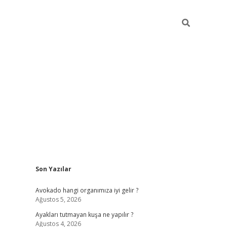
Sidebar
Son Yazılar
grand opera bah
Avokado hangi organımıza iyi gelir ?
Ağustos 5, 2026
Ayakları tutmayan kuşa ne yapılır ?
Ağustos 4, 2026