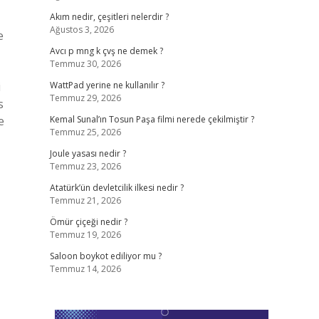
Akım nedir, çeşitleri nelerdir ?
Ağustos 3, 2026
e
Avcı p mng k çvş ne demek ?
Temmuz 30, 2026
i
WattPad yerine ne kullanılır ?
Temmuz 29, 2026
s
e
Kemal Sunal’ın Tosun Paşa filmi nerede çekilmiştir ?
Temmuz 25, 2026
Joule yasası nedir ?
Temmuz 23, 2026
Atatürk’ün devletcilik ilkesi nedir ?
Temmuz 21, 2026
Ömür çiçeği nedir ?
Temmuz 19, 2026
Saloon boykot ediliyor mu ?
Temmuz 14, 2026