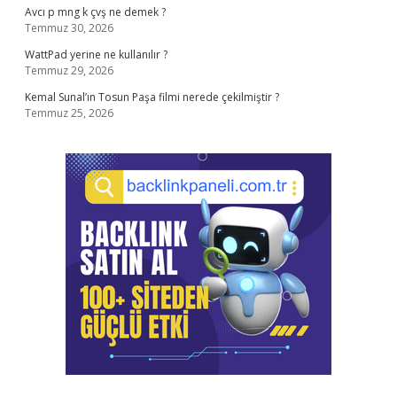
Avcı p mng k çvş ne demek ?
Temmuz 30, 2026
WattPad yerine ne kullanılır ?
Temmuz 29, 2026
Kemal Sunal’ın Tosun Paşa filmi nerede çekilmiştir ?
Temmuz 25, 2026