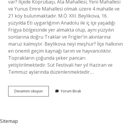
var? İlçede Köprübaşı, Ata Mahallesi, Yeni Mahallesi
ve Yunus Emre Mahallesi olmak üzere 4 mahalle ve
21 köy bulunmaktadır. M.Ö. XIII. Beylikova, 16.
yüzyılda Eti uygarlığının Anadolu ile iç içe yaşadığı
Frigya bölgesinde yer almakta olup, aynı yüzyılın
sonlarına doğru Traklar ve Frigler’in akınlarına
maruz kalmıştır. Beylikova neyi meşhur? İlçe halkının
en önemli geçim kaynağı tarım ve hayvancılıktır.
Toprakların çoğunda şeker pancarı
yetiştirilmektedir. Süt Festivali her yıl Haziran ve
Temmuz aylarında düzenlenmektedir.…
Beylikova
Devamını okuyun
Yorum Bırak
Ne
Zaman
Ilçe
Oldu
Sitemap