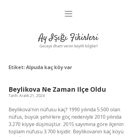
menüyü
Anasayfa
aç
Gizlilik Politikası
Ay Işığı Fikirleri
Yasal Uyarı
Geceye ilham veren keyifli bilgiler!
Hakkımızda
Etiket:
Alpuda kaç köy var
Beylikova Ne Zaman Ilçe Oldu
Tarih: Aralık 21, 2024
Beylikova’nın nüfusu kaç? 1990 yılında 5.500 olan
nüfus, büyük şehirlere göç nedeniyle 2010 yılında
3.270 kişiye düşmüştür. 2015 sayımına göre ilçenin
toplam nüfusu 3.700 kişidir. Beylikovanın kaç köyü