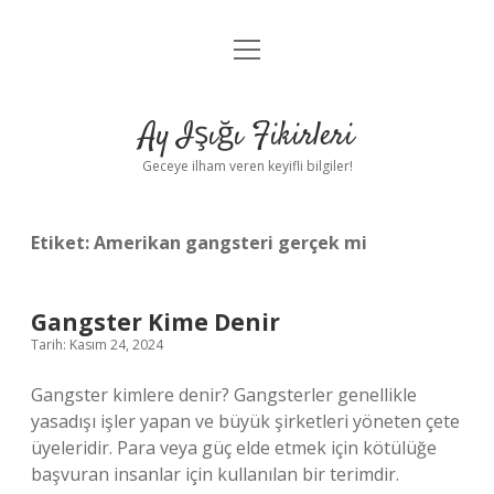
menüyü
Anasayfa
aç
Gizlilik Politikası
Ay Işığı Fikirleri
Yasal Uyarı
Geceye ilham veren keyifli bilgiler!
Hakkımızda
Etiket:
Amerikan gangsteri gerçek mi
Gangster Kime Denir
Tarih: Kasım 24, 2024
Gangster kimlere denir? Gangsterler genellikle
yasadışı işler yapan ve büyük şirketleri yöneten çete
üyeleridir. Para veya güç elde etmek için kötülüğe
başvuran insanlar için kullanılan bir terimdir.