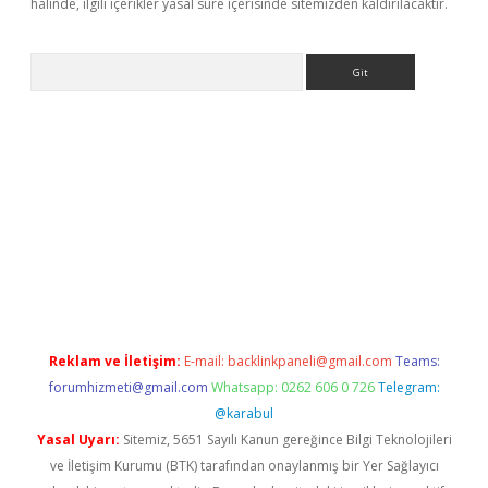
halinde, ilgili içerikler yasal süre içerisinde sitemizden kaldırılacaktır.
Arama
pera bahis
Reklam ve İletişim:
E-mail:
backlinkpaneli@gmail.com
Teams:
forumhizmeti@gmail.com
Whatsapp: 0262 606 0 726
Telegram:
@karabul
Yasal Uyarı:
Sitemiz, 5651 Sayılı Kanun gereğince Bilgi Teknolojileri
ve İletişim Kurumu (BTK) tarafından onaylanmış bir Yer Sağlayıcı