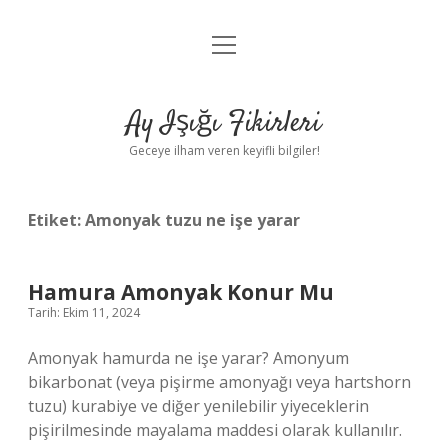
menüyü
Anasayfa
aç
Gizlilik Politikası
Ay Işığı Fikirleri
Yasal Uyarı
Geceye ilham veren keyifli bilgiler!
Hakkımızda
Etiket:
Amonyak tuzu ne işe yarar
Hamura Amonyak Konur Mu
Tarih: Ekim 11, 2024
Amonyak hamurda ne işe yarar? Amonyum
bikarbonat (veya pişirme amonyağı veya hartshorn
tuzu) kurabiye ve diğer yenilebilir yiyeceklerin
pişirilmesinde mayalama maddesi olarak kullanılır.