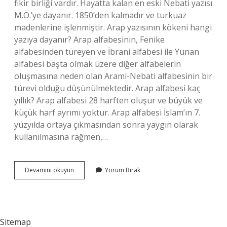
fikir birliği vardır. Hayatta kalan en eski Nebati yazısı
M.Ö.’ye dayanır. 1850’den kalmadır ve turkuaz
madenlerine işlenmiştir. Arap yazısının kökeni hangi
yazıya dayanır? Arap alfabesinin, Fenike
alfabesinden türeyen ve İbrani alfabesi ile Yunan
alfabesi başta olmak üzere diğer alfabelerin
oluşmasına neden olan Arami-Nebati alfabesinin bir
türevi olduğu düşünülmektedir. Arap alfabesi kaç
yıllık? Arap alfabesi 28 harften oluşur ve büyük ve
küçük harf ayrımı yoktur. Arap alfabesi İslam’ın 7.
yüzyılda ortaya çıkmasından sonra yaygın olarak
kullanılmasına rağmen,…
En
Devamını okuyun
Yorum Bırak
Eski
Arap
Yazısı
Çeşidi
Nedir
Sitemap