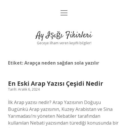
menüyü
Anasayfa
aç
Gizlilik Politikası
Ay Işığı Fikirleri
Yasal Uyarı
Geceye ilham veren keyifli bilgiler!
Hakkımızda
Etiket:
Arapça neden sağdan sola yazılır
En Eski Arap Yazısı Çeşidi Nedir
Tarih: Aralık 6, 2024
İlk Arap yazısı nedir? Arap Yazısının Doğuşu
Bugünkü Arap yazısının, Kuzey Arabistan ve Sina
Yarımadası’nı yöneten Nebatiler tarafından
kullanılan Nebati yazısından türediği konusunda bir