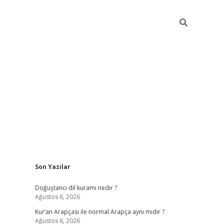
Sidebar
Son Yazılar
grand opera bahi
Doğuştancı dil kuramı nedir ?
Ağustos 6, 2026
Kur’an Arapçası ile normal Arapça aynı mıdır ?
Ağustos 6, 2026