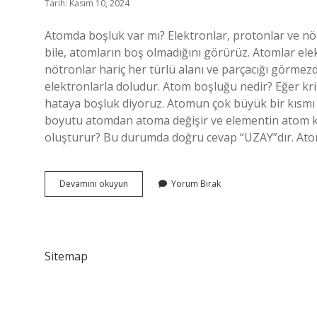
Tarih: Kasım 10, 2024
Atomda boşluk var mı? Elektronlar, protonlar ve nö
bile, atomların boş olmadığını görürüz. Atomlar ele
nötronlar hariç her türlü alanı ve parçacığı görmez
elektronlarla doludur. Atom boşluğu nedir? Eğer k
hataya boşluk diyoruz. Atomun çok büyük bir kısmı
boyutu atomdan atoma değişir ve elementin atom kü
oluşturur? Bu durumda doğru cevap “UZAY”dır. Ato
Atomun
Devamını okuyun
Yorum Bırak
Yuzde
Kaci
Bos
Sitemap