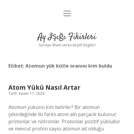
menüyü
Anasayfa
aç
Gizlilik Politikası
Ay Işığı Fikirleri
Yasal Uyarı
Geceye ilham veren keyifli bilgiler!
Hakkımızda
Etiket:
Atomun yük kütle oranını kim buldu
Atom Yükü Nasıl Artar
Tarih: Kasım 11, 2024
Atomun yükünü kim belirler? Bir atomun
çekirdeğinde iki farklı atom altı parçacık bulunur;
protonlar ve nötronlar. Protonlar pozitif yüklüdür
ve mevcut proton sayısı atomun ait olduğu