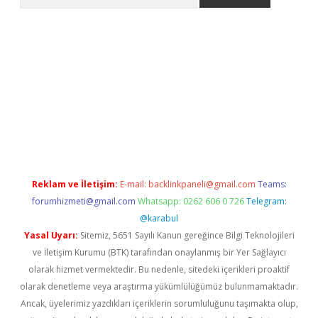
pera bahis
Reklam ve İletişim:
E-mail:
backlinkpaneli@gmail.com
Teams:
forumhizmeti@gmail.com
Whatsapp: 0262 606 0 726
Telegram:
@karabul
Yasal Uyarı:
Sitemiz, 5651 Sayılı Kanun gereğince Bilgi Teknolojileri
ve İletişim Kurumu (BTK) tarafından onaylanmış bir Yer Sağlayıcı
olarak hizmet vermektedir. Bu nedenle, sitedeki içerikleri proaktif
olarak denetleme veya araştırma yükümlülüğümüz bulunmamaktadır.
Ancak, üyelerimiz yazdıkları içeriklerin sorumluluğunu taşımakta olup,