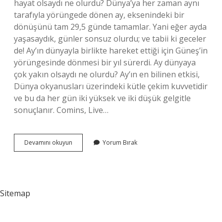
hayat olsaydı ne olurdu? Dünya’ya her zaman aynı
tarafıyla yörüngede dönen ay, eksenindeki bir
dönüşünü tam 29,5 günde tamamlar. Yani eğer ayda
yaşasaydık, günler sonsuz olurdu; ve tabii ki geceler
de! Ay’ın dünyayla birlikte hareket ettiği için Güneş’in
yörüngesinde dönmesi bir yıl sürerdi. Ay dünyaya
çok yakın olsaydı ne olurdu? Ay’ın en bilinen etkisi,
Dünya okyanusları üzerindeki kütle çekim kuvvetidir
ve bu da her gün iki yüksek ve iki düşük gelgitle
sonuçlanır. Comins, Live…
Iki
Devamını okuyun
Yorum Bırak
Tane
Ay
Olsaydı
Ne
Olurdu
Sitemap