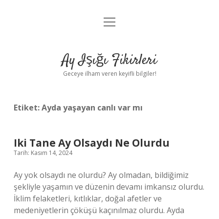
menüyü
Anasayfa
aç
Gizlilik Politikası
Ay Işığı Fikirleri
Yasal Uyarı
Geceye ilham veren keyifli bilgiler!
Hakkımızda
Etiket:
Ayda yaşayan canlı var mı
Iki Tane Ay Olsaydı Ne Olurdu
Tarih: Kasım 14, 2024
Ay yok olsaydı ne olurdu? Ay olmadan, bildiğimiz
şekliyle yaşamın ve düzenin devamı imkansız olurdu.
İklim felaketleri, kıtlıklar, doğal afetler ve
medeniyetlerin çöküşü kaçınılmaz olurdu. Ayda