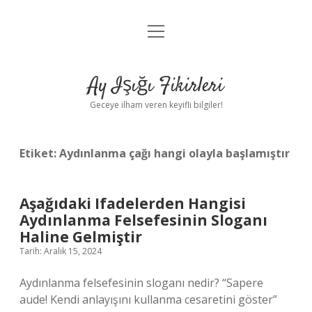
menüyü
Anasayfa
aç
Gizlilik Politikası
Ay Işığı Fikirleri
Yasal Uyarı
Geceye ilham veren keyifli bilgiler!
Hakkımızda
Etiket:
Aydınlanma çağı hangi olayla başlamıştır
Aşağıdaki Ifadelerden Hangisi
Aydınlanma Felsefesinin Sloganı
Haline Gelmiştir
Tarih: Aralık 15, 2024
Aydınlanma felsefesinin sloganı nedir? “Sapere
aude! Kendi anlayışını kullanma cesaretini göster”