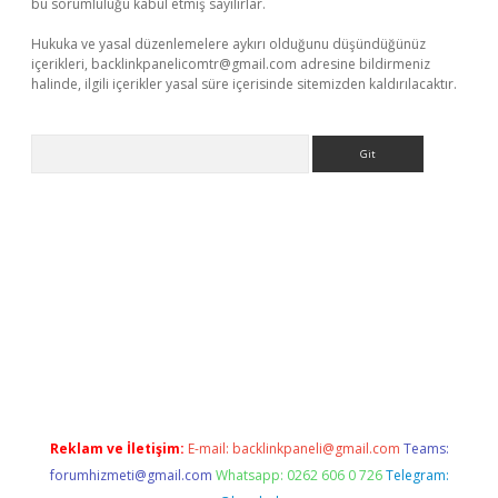
bu sorumluluğu kabul etmiş sayılırlar.
Hukuka ve yasal düzenlemelere aykırı olduğunu düşündüğünüz
içerikleri,
backlinkpanelicomtr@gmail.com
adresine bildirmeniz
halinde, ilgili içerikler yasal süre içerisinde sitemizden kaldırılacaktır.
Arama
pera bahis
Reklam ve İletişim:
E-mail:
backlinkpaneli@gmail.com
Teams:
forumhizmeti@gmail.com
Whatsapp: 0262 606 0 726
Telegram: