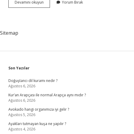
Aşağıdaki
Devamını okuyun
Yorum Bırak
Ifadelerden
Hangisi
Aydınlanma
Felsefesinin
Sloganı
Sitemap
Haline
Gelmiştir
Sidebar
Son Yazılar
Doğuştancı dil kuramı nedir ?
Ağustos 6, 2026
Kur’an Arapçası ile normal Arapça aynı mıdır ?
Ağustos 6, 2026
Avokado hangi organımıza iyi gelir ?
Ağustos 5, 2026
Ayakları tutmayan kuşa ne yapılır ?
Ağustos 4, 2026