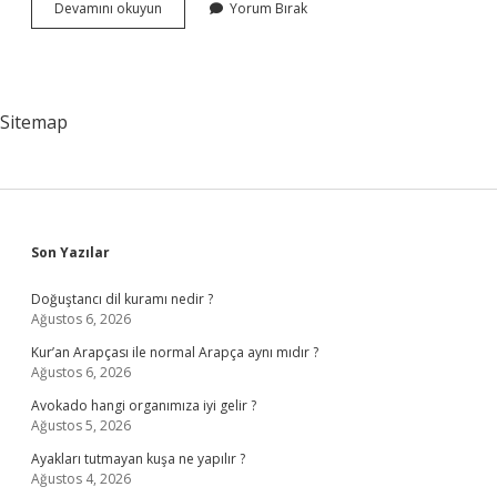
Aşağıdaki
Devamını okuyun
Yorum Bırak
Ifadelerden
Hangisi
Aydınlanma
Felsefesinin
Sloganı
Sitemap
Haline
Gelmiştir
Sidebar
Son Yazılar
Doğuştancı dil kuramı nedir ?
Ağustos 6, 2026
Kur’an Arapçası ile normal Arapça aynı mıdır ?
Ağustos 6, 2026
Avokado hangi organımıza iyi gelir ?
Ağustos 5, 2026
Ayakları tutmayan kuşa ne yapılır ?
Ağustos 4, 2026