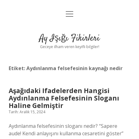
menüyü
Anasayfa
aç
Gizlilik Politikası
Ay Işığı Fikirleri
Yasal Uyarı
Geceye ilham veren keyifli bilgiler!
Hakkımızda
Etiket:
Aydınlanma felsefesinin kaynağı nedir
Aşağıdaki Ifadelerden Hangisi
Aydınlanma Felsefesinin Sloganı
Haline Gelmiştir
Tarih: Aralık 15, 2024
Aydınlanma felsefesinin sloganı nedir? “Sapere
aude! Kendi anlayışını kullanma cesaretini göster”