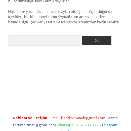
bu sorumluluğu kabul etmiş sayılırlar.
Hukuka ve yasal düzenlemelere aykırı olduğunu düşündüğünüz
içerikleri,
backlinkpanelicomtr@gmail.com
adresine bildirmeniz
halinde, ilgili içerikler yasal süre içerisinde sitemizden kaldırılacaktır.
Arama
pera bahis
Reklam ve İletişim:
E-mail:
backlinkpaneli@gmail.com
Teams:
forumhizmeti@gmail.com
Whatsapp: 0262 606 0 726
Telegram: