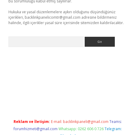
bu sorumluluğu kabul etmiş sayılırlar.
Hukuka ve yasal düzenlemelere aykırı olduğunu düşündüğünüz
içerikleri,
backlinkpanelicomtr@gmail.com
adresine bildirmeniz
halinde, ilgili içerikler yasal süre içerisinde sitemizden kaldırılacaktır.
Arama
pera bahis
Reklam ve İletişim:
E-mail:
backlinkpaneli@gmail.com
Teams:
forumhizmeti@gmail.com
Whatsapp: 0262 606 0 726
Telegram: