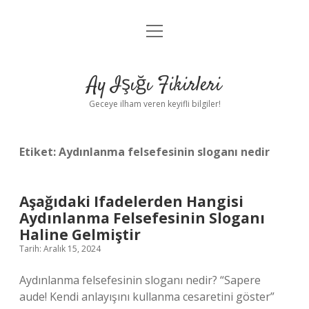
menüyü
Anasayfa
aç
Gizlilik Politikası
Ay Işığı Fikirleri
Yasal Uyarı
Geceye ilham veren keyifli bilgiler!
Hakkımızda
Etiket:
Aydınlanma felsefesinin sloganı nedir
Aşağıdaki Ifadelerden Hangisi
Aydınlanma Felsefesinin Sloganı
Haline Gelmiştir
Tarih: Aralık 15, 2024
Aydınlanma felsefesinin sloganı nedir? “Sapere
aude! Kendi anlayışını kullanma cesaretini göster”