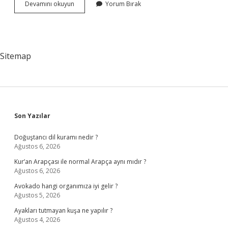
Aşağıdaki
Devamını okuyun
Yorum Bırak
Ifadelerden
Hangisi
Aydınlanma
Felsefesinin
Sloganı
Sitemap
Haline
Gelmiştir
Sidebar
Son Yazılar
Doğuştancı dil kuramı nedir ?
Ağustos 6, 2026
Kur’an Arapçası ile normal Arapça aynı mıdır ?
Ağustos 6, 2026
Avokado hangi organımıza iyi gelir ?
Ağustos 5, 2026
Ayakları tutmayan kuşa ne yapılır ?
Ağustos 4, 2026