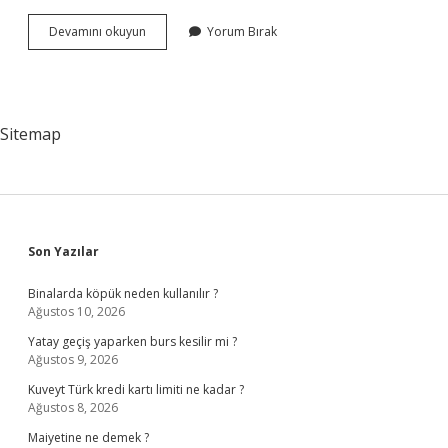
Aşağıdaki
Devamını okuyun
Yorum Bırak
Ifadelerden
Hangisi
Aydınlanma
Felsefesinin
Sloganı
Sitemap
Haline
Gelmiştir
Sidebar
Son Yazılar
Binalarda köpük neden kullanılır ?
Ağustos 10, 2026
Yatay geçiş yaparken burs kesilir mi ?
Ağustos 9, 2026
Kuveyt Türk kredi kartı limiti ne kadar ?
Ağustos 8, 2026
Maiyetine ne demek ?