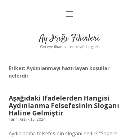
menüyü
Anasayfa
aç
Gizlilik Politikası
Ay Işığı Fikirleri
Yasal Uyarı
Geceye ilham veren keyifli bilgiler!
Hakkımızda
Etiket:
Aydınlanmayı hazırlayan koşullar
nelerdir
Aşağıdaki Ifadelerden Hangisi
Aydınlanma Felsefesinin Sloganı
Haline Gelmiştir
Tarih: Aralık 15, 2024
Aydınlanma felsefesinin sloganı nedir? “Sapere