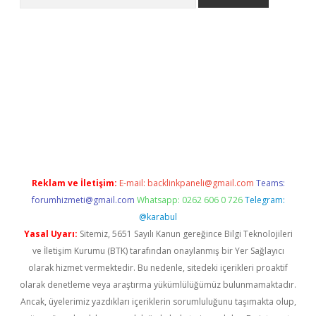
pera bahis
Reklam ve İletişim:
E-mail:
backlinkpaneli@gmail.com
Teams:
forumhizmeti@gmail.com
Whatsapp: 0262 606 0 726
Telegram:
@karabul
Yasal Uyarı:
Sitemiz, 5651 Sayılı Kanun gereğince Bilgi Teknolojileri
ve İletişim Kurumu (BTK) tarafından onaylanmış bir Yer Sağlayıcı
olarak hizmet vermektedir. Bu nedenle, sitedeki içerikleri proaktif
olarak denetleme veya araştırma yükümlülüğümüz bulunmamaktadır.
Ancak, üyelerimiz yazdıkları içeriklerin sorumluluğunu taşımakta olup,