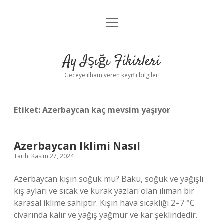
menüyü
Anasayfa
aç
Gizlilik Politikası
Ay Işığı Fikirleri
Yasal Uyarı
Geceye ilham veren keyifli bilgiler!
Hakkımızda
Etiket:
Azerbaycan kaç mevsim yaşıyor
Azerbaycan Iklimi Nasıl
Tarih: Kasım 27, 2024
Azerbaycan kışın soğuk mu? Bakü, soğuk ve yağışlı
kış ayları ve sıcak ve kurak yazları olan ılıman bir
karasal iklime sahiptir. Kışın hava sıcaklığı 2–7 °C
civarında kalır ve yağış yağmur ve kar şeklindedir.