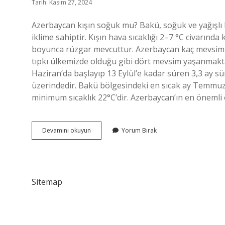
Tarih: Kasım 27, 2024
Azerbaycan kışın soğuk mu? Bakü, soğuk ve yağışlı kı
iklime sahiptir. Kışın hava sıcaklığı 2–7 °C civarınd
boyunca rüzgar mevcuttur. Azerbaycan kaç mevsim 
tıpkı ülkemizde olduğu gibi dört mevsim yaşanmakt
Haziran’da başlayıp 13 Eylül’e kadar süren 3,3 ay 
üzerindedir. Bakü bölgesindeki en sıcak ay Temmuz
minimum sıcaklık 22°C’dir. Azerbaycan’ın en önemli 
Azerbaycan
Devamını okuyun
Yorum Bırak
Iklimi
Nasıl
Sitemap