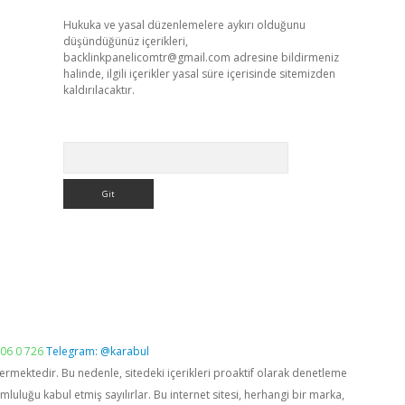
Hukuka ve yasal düzenlemelere aykırı olduğunu
düşündüğünüz içerikleri,
backlinkpanelicomtr@gmail.com
adresine bildirmeniz
halinde, ilgili içerikler yasal süre içerisinde sitemizden
kaldırılacaktır.
Arama
06 0 726
Telegram: @karabul
vermektedir. Bu nedenle, sitedeki içerikleri proaktif olarak denetleme
luğu kabul etmiş sayılırlar. Bu internet sitesi, herhangi bir marka,