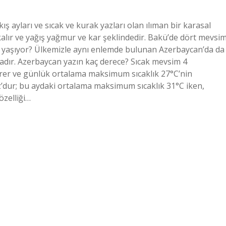
ş ayları ve sıcak ve kurak yazları olan ılıman bir karasal
a kalır ve yağış yağmur ve kar şeklindedir. Bakü’de dört mevsi
yaşıyor? Ülkemizle aynı enlemde bulunan Azerbaycan’da da
adır. Azerbaycan yazın kaç derece? Sıcak mevsim 4
sürer ve günlük ortalama maksimum sıcaklık 27°C’nin
’dur; bu aydaki ortalama maksimum sıcaklık 31°C iken,
özelliği…