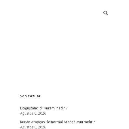
Sidebar
Son Yazılar
grand opera ba
Doğuştancı dil kuramı nedir ?
Ağustos 6, 2026
Kur’an Arapçası ile normal Arapça aynı mıdır ?
Ağustos 6, 2026