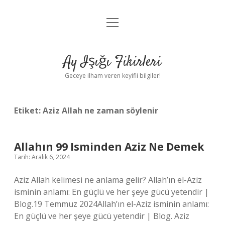
menüyü
Anasayfa
aç
Gizlilik Politikası
Ay Işığı Fikirleri
Yasal Uyarı
Geceye ilham veren keyifli bilgiler!
Hakkımızda
Etiket:
Aziz Allah ne zaman söylenir
Allahın 99 Isminden Aziz Ne Demek
Tarih: Aralık 6, 2024
Aziz Allah kelimesi ne anlama gelir? Allah’ın el-Aziz
isminin anlamı: En güçlü ve her şeye gücü yetendir |
Blog.19 Temmuz 2024Allah’ın el-Aziz isminin anlamı:
En güçlü ve her şeye gücü yetendir | Blog. Aziz