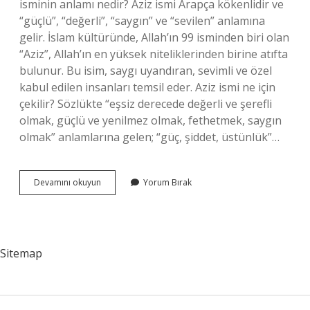
isminin anlamı nedir? Aziz ismi Arapça kökenlidir ve
“güçlü”, “değerli”, “saygın” ve “sevilen” anlamına
gelir. İslam kültüründe, Allah’ın 99 isminden biri olan
“Aziz”, Allah’ın en yüksek niteliklerinden birine atıfta
bulunur. Bu isim, saygı uyandıran, sevimli ve özel
kabul edilen insanları temsil eder. Aziz ismi ne için
çekilir? Sözlükte “eşsiz derecede değerli ve şerefli
olmak, güçlü ve yenilmez olmak, fethetmek, saygın
olmak” anlamlarına gelen; “güç, şiddet, üstünlük”…
Allahın
Devamını okuyun
Yorum Bırak
99
Isminden
Aziz
Ne
Demek
Sitemap