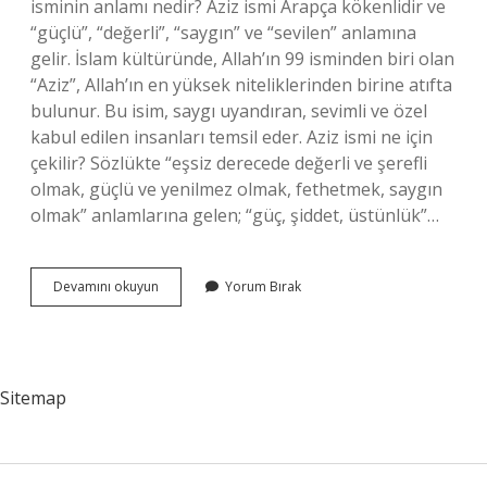
isminin anlamı nedir? Aziz ismi Arapça kökenlidir ve
“güçlü”, “değerli”, “saygın” ve “sevilen” anlamına
gelir. İslam kültüründe, Allah’ın 99 isminden biri olan
“Aziz”, Allah’ın en yüksek niteliklerinden birine atıfta
bulunur. Bu isim, saygı uyandıran, sevimli ve özel
kabul edilen insanları temsil eder. Aziz ismi ne için
çekilir? Sözlükte “eşsiz derecede değerli ve şerefli
olmak, güçlü ve yenilmez olmak, fethetmek, saygın
olmak” anlamlarına gelen; “güç, şiddet, üstünlük”…
Allahın
Devamını okuyun
Yorum Bırak
99
Isminden
Aziz
Ne
Demek
Sitemap