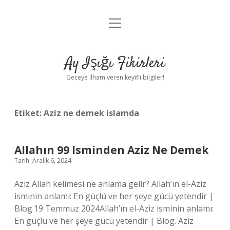
menüyü
Anasayfa
aç
Gizlilik Politikası
Ay Işığı Fikirleri
Yasal Uyarı
Geceye ilham veren keyifli bilgiler!
Hakkımızda
Etiket:
Aziz ne demek islamda
Allahın 99 Isminden Aziz Ne Demek
Tarih: Aralık 6, 2024
Aziz Allah kelimesi ne anlama gelir? Allah’ın el-Aziz
isminin anlamı: En güçlü ve her şeye gücü yetendir |
Blog.19 Temmuz 2024Allah’ın el-Aziz isminin anlamı:
En güçlü ve her şeye gücü yetendir | Blog. Aziz