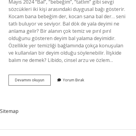
Mayıs 2024 “Bal”, “bebeğim”, “tatlım” gibi sevgi
sözcükleri iki kişi arasındaki duygusal bağı gösterir.
Kocam bana bebeğim der, kocan sana bal der… seni
tatlı buluyor ve seviyor. Bal dök de yala deyimi ne
anlama gelir? Bir alanın çok temiz ve pırıl pırıl
olduğunu gösteren deyim bal yalama deyimidir.
Özellikle yer temizliği bağlamında çokça konuşulan
ve kullanılan bir deyim olduğu söylenebilir. İlişkide
balım ne demek? Libido, cinsel arzu ve özlem…
Acıyı
Devamını okuyun
Yorum Bırak
Bal
Eylemek
Ne
Anlama
Gelir
Sitemap