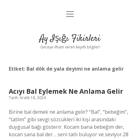
menüyü
Anasayfa
aç
Gizlilik Politikası
Ay Işığı Fikirleri
Yasal Uyarı
Geceye ilham veren keyifli bilgiler!
Hakkımızda
Etiket:
Bal dök de yala deyimi ne anlama gelir
Acıyı Bal Eylemek Ne Anlama Gelir
Tarih: Aralık 18, 2024
Birine bal demek ne anlama gelir? “Bal”, “bebeğim”,
“tatlım” gibi sevgi sözcükleri iki kişi arasındaki
duygusal bağı gösterir. Kocam bana bebeğim der,
kocan sana bal der… seni tatlı buluyor ve seviyor.28