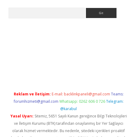
Arama
pera bahis
Reklam ve İletişim:
E-mail:
backlinkpaneli@gmail.com
Teams:
forumhizmeti@gmail.com
Whatsapp: 0262 606 0 726
Telegram:
@karabul
Yasal Uyarı:
Sitemiz, 5651 Sayılı Kanun gereğince Bilgi Teknolojileri
ve İletişim Kurumu (BTK) tarafından onaylanmış bir Yer Sağlayıcı
olarak hizmet vermektedir. Bu nedenle, sitedeki içerikleri proaktif