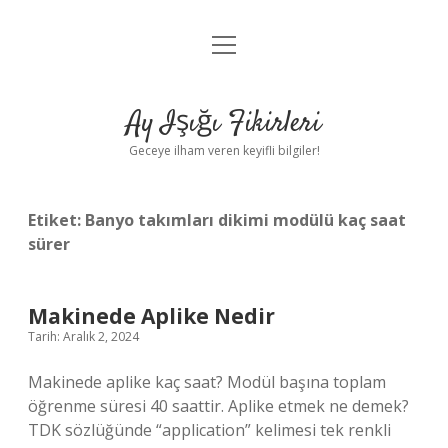
menüyü
Anasayfa
aç
Gizlilik Politikası
Ay Işığı Fikirleri
Yasal Uyarı
Geceye ilham veren keyifli bilgiler!
Hakkımızda
Etiket:
Banyo takımları dikimi modülü kaç saat
sürer
Makinede Aplike Nedir
Tarih: Aralık 2, 2024
Makinede aplike kaç saat? Modül başına toplam
öğrenme süresi 40 saattir. Aplike etmek ne demek?
TDK sözlüğünde “application” kelimesi tek renkli