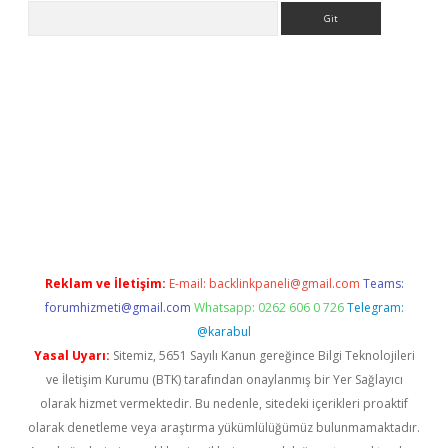
Arama
pera bahis
Reklam ve İletişim:
E-mail:
backlinkpaneli@gmail.com
Teams:
forumhizmeti@gmail.com
Whatsapp: 0262 606 0 726
Telegram:
@karabul
Yasal Uyarı:
Sitemiz, 5651 Sayılı Kanun gereğince Bilgi Teknolojileri
ve İletişim Kurumu (BTK) tarafından onaylanmış bir Yer Sağlayıcı
olarak hizmet vermektedir. Bu nedenle, sitedeki içerikleri proaktif
olarak denetleme veya araştırma yükümlülüğümüz bulunmamaktadır.