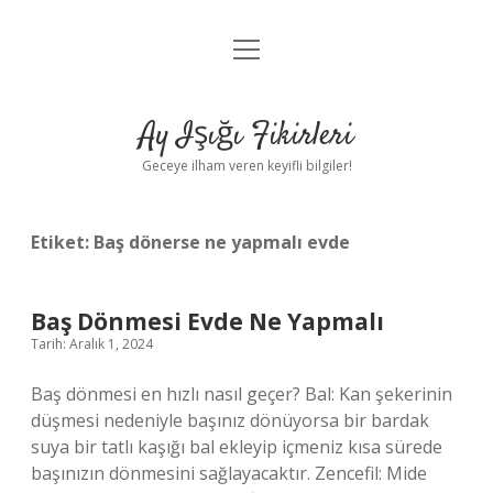
menüyü
Anasayfa
aç
Gizlilik Politikası
Ay Işığı Fikirleri
Yasal Uyarı
Geceye ilham veren keyifli bilgiler!
Hakkımızda
Etiket:
Baş dönerse ne yapmalı evde
Baş Dönmesi Evde Ne Yapmalı
Tarih: Aralık 1, 2024
Baş dönmesi en hızlı nasıl geçer? Bal: Kan şekerinin
düşmesi nedeniyle başınız dönüyorsa bir bardak
suya bir tatlı kaşığı bal ekleyip içmeniz kısa sürede
başınızın dönmesini sağlayacaktır. Zencefil: Mide