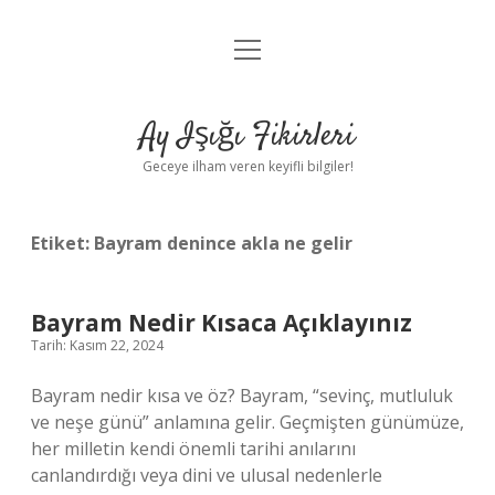
menüyü
Anasayfa
aç
Gizlilik Politikası
Ay Işığı Fikirleri
Yasal Uyarı
Geceye ilham veren keyifli bilgiler!
Hakkımızda
Etiket:
Bayram denince akla ne gelir
Bayram Nedir Kısaca Açıklayınız
Tarih: Kasım 22, 2024
Bayram nedir kısa ve öz? Bayram, “sevinç, mutluluk
ve neşe günü” anlamına gelir. Geçmişten günümüze,
her milletin kendi önemli tarihi anılarını
canlandırdığı veya dini ve ulusal nedenlerle