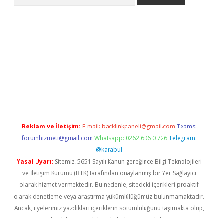
pera bahis
Reklam ve İletişim:
E-mail:
backlinkpaneli@gmail.com
Teams:
forumhizmeti@gmail.com
Whatsapp: 0262 606 0 726
Telegram:
@karabul
Yasal Uyarı:
Sitemiz, 5651 Sayılı Kanun gereğince Bilgi Teknolojileri
ve İletişim Kurumu (BTK) tarafından onaylanmış bir Yer Sağlayıcı
olarak hizmet vermektedir. Bu nedenle, sitedeki içerikleri proaktif
olarak denetleme veya araştırma yükümlülüğümüz bulunmamaktadır.
Ancak, üyelerimiz yazdıkları içeriklerin sorumluluğunu taşımakta olup,