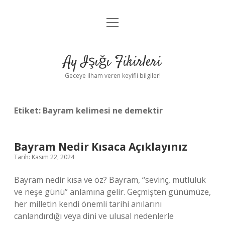
menüyü
Anasayfa
aç
Gizlilik Politikası
Ay Işığı Fikirleri
Yasal Uyarı
Geceye ilham veren keyifli bilgiler!
Hakkımızda
Etiket:
Bayram kelimesi ne demektir
Bayram Nedir Kısaca Açıklayınız
Tarih: Kasım 22, 2024
Bayram nedir kısa ve öz? Bayram, “sevinç, mutluluk
ve neşe günü” anlamına gelir. Geçmişten günümüze,
her milletin kendi önemli tarihi anılarını
canlandırdığı veya dini ve ulusal nedenlerle