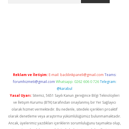
pera bahis
Reklam ve İletişim:
E-mail:
backlinkpaneli@gmail.com
Teams:
forumhizmeti@gmail.com
Whatsapp: 0262 606 0 726
Telegram:
@karabul
Yasal Uyarı:
Sitemiz, 5651 Sayılı Kanun gereğince Bilgi Teknolojileri
ve İletişim Kurumu (BTK) tarafından onaylanmış bir Yer Sağlayıcı
olarak hizmet vermektedir. Bu nedenle, sitedeki içerikleri proaktif
olarak denetleme veya araştırma yükümlülüğümüz bulunmamaktadır.
Ancak, üyelerimiz yazdıkları içeriklerin sorumluluğunu taşımakta olup,