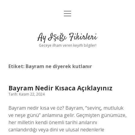
menüyü
Anasayfa
aç
Gizlilik Politikası
Ay Işığı Fikirleri
Yasal Uyarı
Geceye ilham veren keyifli bilgiler!
Hakkımızda
Etiket:
Bayram ne diyerek kutlanır
Bayram Nedir Kısaca Açıklayınız
Tarih: Kasım 22, 2024
Bayram nedir kısa ve öz? Bayram, “sevinç, mutluluk
ve neşe günü” anlamına gelir. Geçmişten günümüze,
her milletin kendi önemli tarihi anılarını
canlandırdığı veya dini ve ulusal nedenlerle