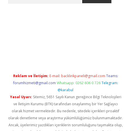
pera bahis
Reklam ve İletişim:
E-mail:
backlinkpaneli@gmail.com
Teams:
forumhizmeti@gmail.com
Whatsapp: 0262 606 0 726
Telegram:
@karabul
Yasal Uyarı:
Sitemiz, 5651 Sayılı Kanun gereğince Bilgi Teknolojileri
ve İletişim Kurumu (BTK) tarafından onaylanmış bir Yer Sağlayıcı
olarak hizmet vermektedir. Bu nedenle, sitedeki içerikleri proaktif
olarak denetleme veya araştırma yükümlülüğümüz bulunmamaktadır.
Ancak, üyelerimiz yazdıkları içeriklerin sorumluluğunu taşımakta olup,