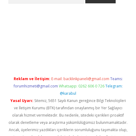
pera bahis
Reklam ve İletişim:
E-mail:
backlinkpaneli@gmail.com
Teams:
forumhizmeti@gmail.com
Whatsapp: 0262 606 0 726
Telegram:
@karabul
Yasal Uyarı:
Sitemiz, 5651 Sayılı Kanun gereğince Bilgi Teknolojileri
ve İletişim Kurumu (BTK) tarafından onaylanmış bir Yer Sağlayıcı
olarak hizmet vermektedir. Bu nedenle, sitedeki içerikleri proaktif
olarak denetleme veya araştırma yükümlülüğümüz bulunmamaktadır.
Ancak, üyelerimiz yazdıkları içeriklerin sorumluluğunu taşımakta olup,