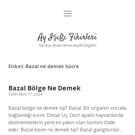
menüyü
Anasayfa
aç
Gizlilik Politikası
Ay Işığı Fikirleri
Yasal Uyarı
Geceye ilham veren keyifli bilgiler!
Hakkımızda
Etiket:
Bazal ne demek hücre
Bazal Bölge Ne Demek
Tarih: Ekim 17, 2024
Bazal bölge ne demek tıp? Bazal: Bir organın vücuda
bağlandığı kısım. Distal: Uç. Dört ayaklı hayvanlarda
ekstremitelerin yere en yakın olan kısmını ifade
eder. Bazal kısım ne demek tıp? Bazal ganglionlar,