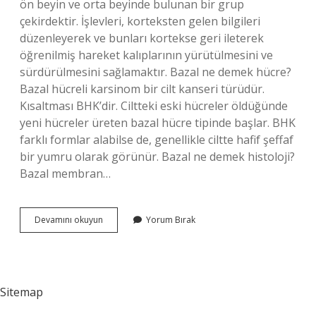
ön beyin ve orta beyinde bulunan bir grup
çekirdektir. İşlevleri, korteksten gelen bilgileri
düzenleyerek ve bunları kortekse geri ileterek
öğrenilmiş hareket kalıplarının yürütülmesini ve
sürdürülmesini sağlamaktır. Bazal ne demek hücre?
Bazal hücreli karsinom bir cilt kanseri türüdür.
Kısaltması BHK’dir. Ciltteki eski hücreler öldüğünde
yeni hücreler üreten bazal hücre tipinde başlar. BHK
farklı formlar alabilse de, genellikle ciltte hafif şeffaf
bir yumru olarak görünür. Bazal ne demek histoloji?
Bazal membran…
Bazal
Devamını okuyun
Yorum Bırak
Bölge
Ne
Demek
Sitemap