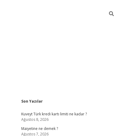
Sidebar
Son Yazılar
grand opera ba
Kuveyt Türk kredi kartı limiti ne kadar ?
Ağustos 8, 2026
Maiyetine ne demek ?
Ağustos 7, 2026