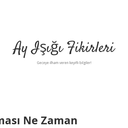
Ay Işığı Fikirleri
Geceye ilham veren keyifli bilgiler!
nması Ne Zaman