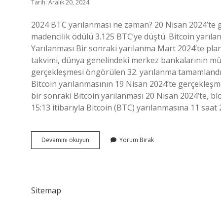
Tarih: Aralık 20, 2024
2024 BTC yarılanması ne zaman? 20 Nisan 2024’te ge
madencilik ödülü 3.125 BTC’ye düştü. Bitcoin yarıl
Yarılanması Bir sonraki yarılanma Mart 2024’te planl
takvimi, dünya genelindeki merkez bankalarının müd
gerçekleşmesi öngörülen 32. yarılanma tamamlandığı
Bitcoin yarılanmasının 19 Nisan 2024’te gerçekleşme
bir sonraki Bitcoin yarılanması 20 Nisan 2024’te, bl
15:13 itibarıyla Bitcoin (BTC) yarılanmasına 11 saat
Bitcoin
Devamını okuyun
Yorum Bırak
Blok
Yarılanması
Ne
Zaman
Sitemap