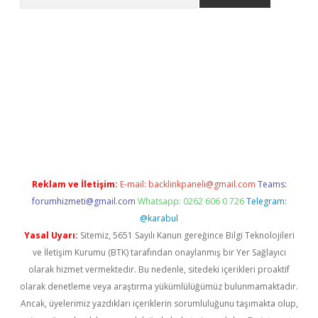
pera bahis
Reklam ve İletişim:
E-mail:
backlinkpaneli@gmail.com
Teams:
forumhizmeti@gmail.com
Whatsapp: 0262 606 0 726
Telegram:
@karabul
Yasal Uyarı:
Sitemiz, 5651 Sayılı Kanun gereğince Bilgi Teknolojileri
ve İletişim Kurumu (BTK) tarafından onaylanmış bir Yer Sağlayıcı
olarak hizmet vermektedir. Bu nedenle, sitedeki içerikleri proaktif
olarak denetleme veya araştırma yükümlülüğümüz bulunmamaktadır.
Ancak, üyelerimiz yazdıkları içeriklerin sorumluluğunu taşımakta olup,