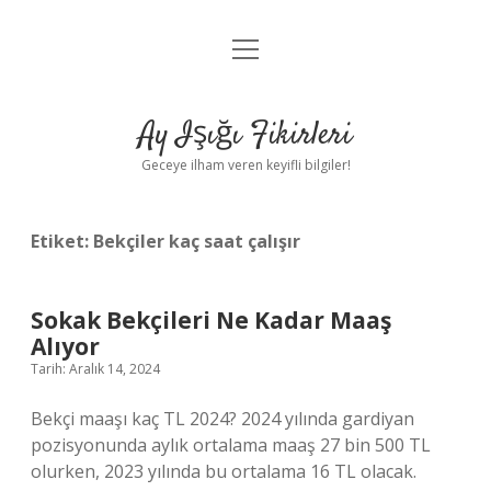
menüyü
Anasayfa
aç
Gizlilik Politikası
Ay Işığı Fikirleri
Yasal Uyarı
Geceye ilham veren keyifli bilgiler!
Hakkımızda
Etiket:
Bekçiler kaç saat çalışır
Sokak Bekçileri Ne Kadar Maaş
Alıyor
Tarih: Aralık 14, 2024
Bekçi maaşı kaç TL 2024? 2024 yılında gardiyan
pozisyonunda aylık ortalama maaş 27 bin 500 TL
olurken, 2023 yılında bu ortalama 16 TL olacak.